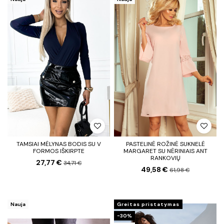
TAMSIAI MĖLYNAS BODIS SU V
PASTELINĖ ROŽINĖ SUKNELĖ
FORMOS IŠKIRPTE
MARGARET SU NĖRINIAIS ANT
RANKOVIŲ
27,77 €
34,71 €
49,58 €
61,98 €
Nauja
Greitas pristatymas
−30%