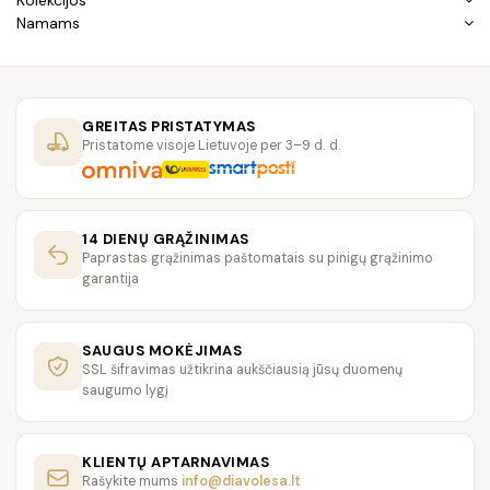
Kolekcijos
Namams
GREITAS PRISTATYMAS
Pristatome visoje Lietuvoje per 3–9 d. d.
14 DIENŲ GRĄŽINIMAS
Paprastas grąžinimas paštomatais su pinigų grąžinimo
garantija
SAUGUS MOKĖJIMAS
SSL šifravimas užtikrina aukščiausią jūsų duomenų
saugumo lygį
KLIENTŲ APTARNAVIMAS
Rašykite mums
info@diavolesa.lt