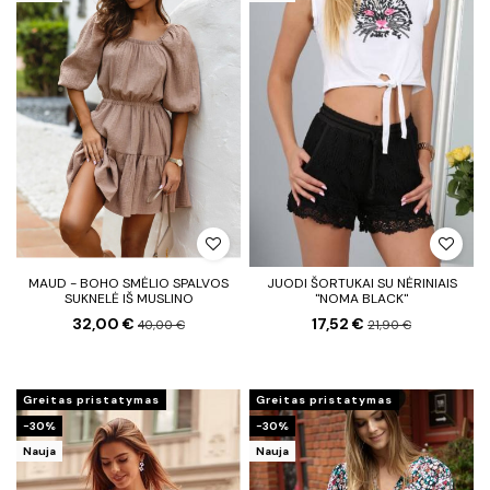
MAUD - BOHO SMĖLIO SPALVOS
JUODI ŠORTUKAI SU NĖRINIAIS
SUKNELĖ IŠ MUSLINO
"NOMA BLACK"
32,00 €
17,52 €
40,00 €
21,90 €
Greitas pristatymas
Greitas pristatymas
−30%
−30%
Nauja
Nauja