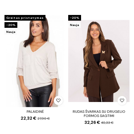
Greitas pristatymas
−20%
−20%
Nauja
Nauja
PALAIDINĖ
RUDAS ŠVARKAS SU DRUGELIO
FORMOS SAGTIMI
22,32 €
27,90 €
32,26 €
40,33 €