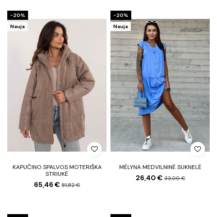
−20%
−20%
Nauja
Nauja
KAPUČINO SPALVOS MOTERIŠKA
MĖLYNA MEDVILNINĖ SUKNELĖ
STRIUKĖ
26,40 €
33,00 €
65,46 €
81,82 €