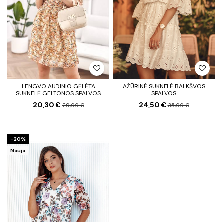
LENGVO AUDINIO GĖLĖTA
AŽŪRINĖ SUKNELĖ BALKŠVOS
SUKNELĖ GELTONOS SPALVOS
SPALVOS
20,30 €
24,50 €
29,00 €
35,00 €
−20%
Nauja