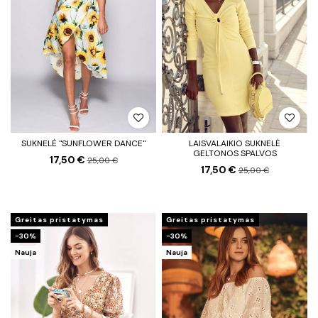
SUKNELĖ "SUNFLOWER DANCE"
LAISVALAIKIO SUKNELĖ
GELTONOS SPALVOS
17,50 €
25,00 €
17,50 €
25,00 €
Greitas pristatymas
Greitas pristatymas
−30%
−30%
Nauja
Nauja