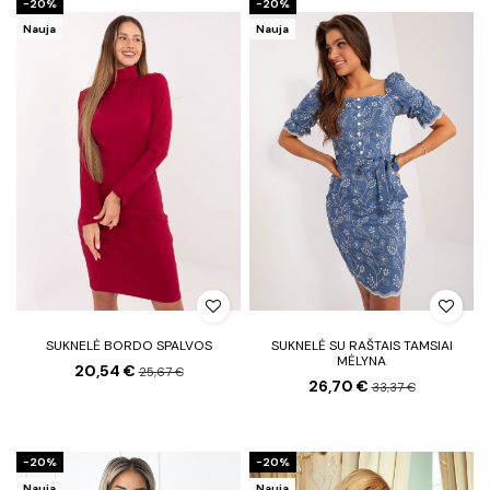
−20%
−20%
Nauja
Nauja
SUKNELĖ BORDO SPALVOS
SUKNELĖ SU RAŠTAIS TAMSIAI
MĖLYNA
20,54 €
25,67 €
26,70 €
33,37 €
−20%
−20%
Nauja
Nauja