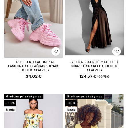
LAKO EFEKTO AULINUKAI
SELENA -SATININĖ MAXI ILGIO
PAŠILTINTI SU PLAČIAIS KULNAIS
SUKNELĖ SU SKELTU JUODOS
JUODOS SPALVOS
SPALVOS
34,02 €
124,57 €
155,71 €
Greitas pristatymas
Greitas pristatymas
−30%
−30%
Nauja
Nauja