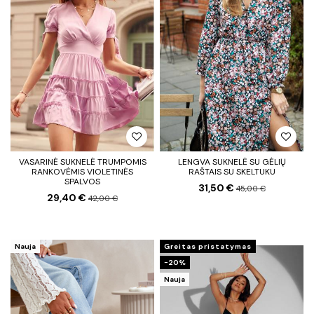
VASARINĖ SUKNELĖ TRUMPOMIS
LENGVA SUKNELĖ SU GĖLIŲ
RANKOVĖMIS VIOLETINĖS
RAŠTAIS SU SKELTUKU
SPALVOS
31,50 €
45,00 €
29,40 €
42,00 €
Nauja
Greitas pristatymas
−20%
Nauja