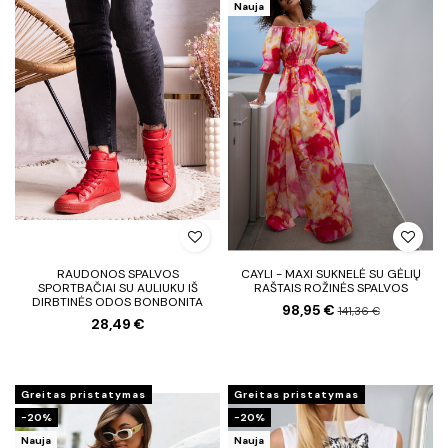
Nauja
RAUDONOS SPALVOS
CAYLI - MAXI SUKNELĖ SU GĖLIŲ
SPORTBAČIAI SU AULIUKU IŠ
RAŠTAIS ROŽINĖS SPALVOS
DIRBTINĖS ODOS BONBONITA
98,95 €
141,36 €
28,49 €
Greitas pristatymas
Greitas pristatymas
−20%
−20%
Nauja
Nauja