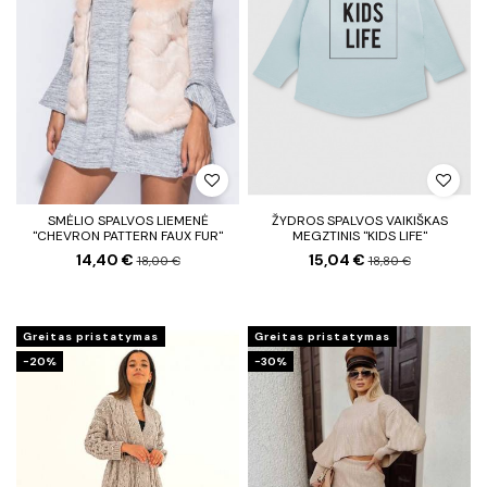
SMĖLIO SPALVOS LIEMENĖ
ŽYDROS SPALVOS VAIKIŠKAS
"CHEVRON PATTERN FAUX FUR"
MEGZTINIS "KIDS LIFE"
14,40 €
15,04 €
18,00 €
18,80 €
Greitas pristatymas
Greitas pristatymas
−20%
−30%