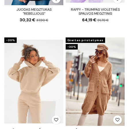
JUODAS MEGZTUKAS
RAFFY - TRUMPAS VIOLETINĖS
"REBELLIOUS"
SPALVOS MEGZTINIS
30,32 €
64,19 €
37,90 €
91,70 €
−20%
Greitas pristatymas
−30%