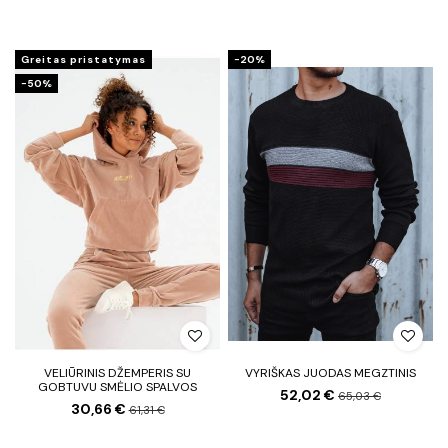
Greitas pristatymas
−20%
−50%
VELIŪRINIS DŽEMPERIS SU
VYRIŠKAS JUODAS MEGZTINIS
GOBTUVU SMĖLIO SPALVOS
52,02 €
65,03 €
30,66 €
61,31 €