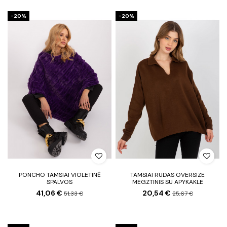
−20%
−20%
PONCHO TAMSIAI VIOLETINĖ
TAMSIAI RUDAS OVERSIZE
SPALVOS
MEGZTINIS SU APYKAKLE
41,06 €
20,54 €
51,33 €
25,67 €