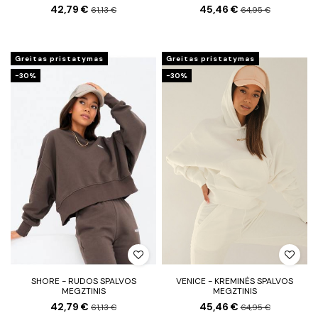
42,79 €
45,46 €
61,13 €
64,95 €
Greitas pristatymas
Greitas pristatymas
−30%
−30%
SHORE - RUDOS SPALVOS
VENICE - KREMINĖS SPALVOS
MEGZTINIS
MEGZTINIS
42,79 €
45,46 €
61,13 €
64,95 €