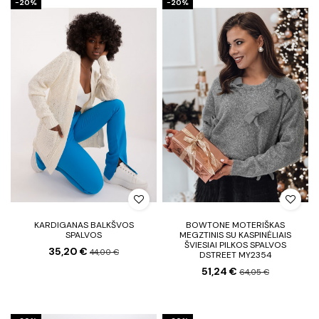
−20%
−20%
KARDIGANAS BALKŠVOS
BOWTONE MOTERIŠKAS
SPALVOS
MEGZTINIS SU KASPINĖLIAIS
ŠVIESIAI PILKOS SPALVOS
35,20 €
44,00 €
DSTREET MY2354
51,24 €
64,05 €