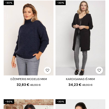
−30%
−30%
DŽEMPERIS MODELIS MKM
KARDIGANAS IŠ MKM
32,83 €
34,23 €
46,90 €
48,90 €
−50%
−30%