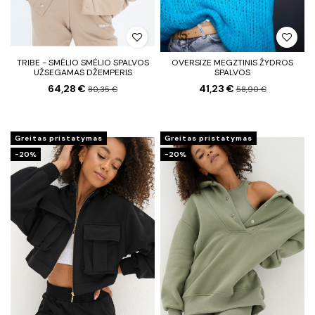
TRIBE - SMĖLIO SMĖLIO SPALVOS
OVERSIZE MEGZTINIS ŽYDROS
UŽSEGAMAS DŽEMPERIS
SPALVOS
64,28 €
41,23 €
80,35 €
58,90 €
Greitas pristatymas
Greitas pristatymas
−20%
−20%