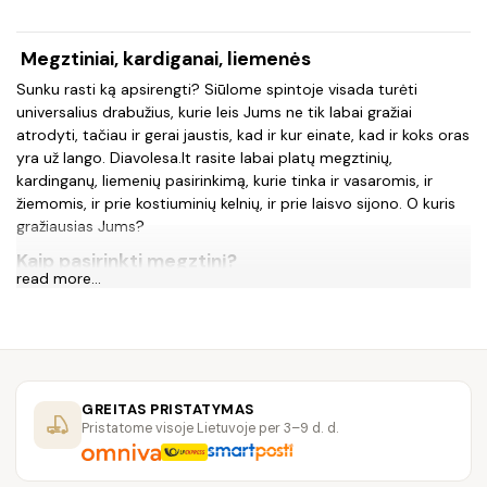
Megztiniai, kardiganai, liemenės
Sunku rasti ką apsirengti? Siūlome spintoje visada turėti
universalius drabužius, kurie leis Jums ne tik labai gražiai
atrodyti, tačiau ir gerai jaustis, kad ir kur einate, kad ir koks oras
yra už lango. Diavolesa.lt rasite labai platų megztinių,
kardinganų, liemenių pasirinkimą, kurie tinka ir vasaromis, ir
žiemomis, ir prie kostiuminių kelnių, ir prie laisvo sijono. O kuris
gražiausias Jums?
Kaip pasirinkti megztinį?
read more...
Megztiniai moterims, kuriuos rasite pas mus, yra labai įvairūs.
Taip tikimės, kad pavyks patenkinti kiekvienos poreikius ir ji ras
tokį drabužį, kuris jai kelia didžiausią pasitikėjimą savimi ir tuo
pačiu pačias geriausias emocijas.
Renkantis megztinius, kardinganus - reikia įvertinti kelias
GREITAS PRISTATYMAS
smulkmenas, kurios gali kiek supaprastinti bei pagreitinti
Pristatome visoje Lietuvoje per 3–9 d. d.
paieškas. Pateiksime juos žemiau.
Ilgis.