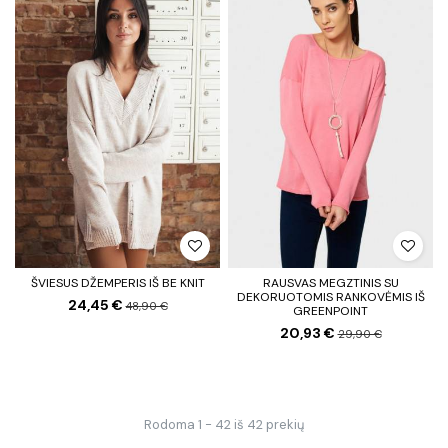
ŠVIESUS DŽEMPERIS IŠ BE KNIT
RAUSVAS MEGZTINIS SU
DEKORUOTOMIS RANKOVĖMIS IŠ
24,45 €
48,90 €
GREENPOINT
20,93 €
29,90 €
Rodoma 1 - 42 iš 42 prekių