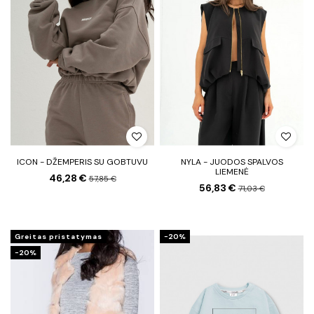
ICON - DŽEMPERIS SU GOBTUVU
NYLA - JUODOS SPALVOS
LIEMENĖ
46,28 €
57,85 €
56,83 €
71,03 €
Greitas pristatymas
−20%
−20%