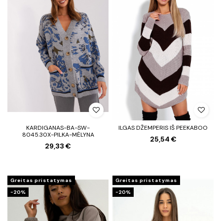
KARDIGANAS-BA-SW-
ILGAS DŽEMPERIS IŠ PEEKABOO
8045.30X-PILKA-MĖLYNA
25,54 €
29,33 €
Greitas pristatymas
Greitas pristatymas
−20%
−20%