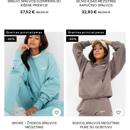
SMĖLIO SPALVOS DŽEMPERIS SU
ŠILTAS ILGAS MEZGTINIS
KIŠENE PRIEKYJE
KAPUČINO SPALVOS
37,52 €
32,83 €
46,90 €
46,90 €
Greitas pristatymas
Greitas pristatymas
−30%
−30%
SHORE - ŽYDROS SPALVOS
RUDOS SPALVOS MEGZTINIS
MEGZTINIS
PURE SU GOBTUVU