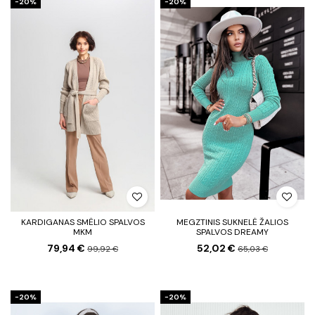
−20%
−20%
KARDIGANAS SMĖLIO SPALVOS
MEGZTINIS SUKNELĖ ŽALIOS
MKM
SPALVOS DREAMY
79,94 €
52,02 €
99,92 €
65,03 €
−20%
−20%