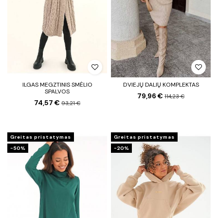
ILGAS MEGZTINIS SMĖLIO
DVIEJŲ DALIŲ KOMPLEKTAS
SPALVOS
79,96 €
114,23 €
74,57 €
93,21 €
Greitas pristatymas
Greitas pristatymas
−50%
−20%