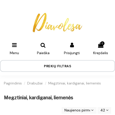
0
Menu
Paieška
Prisijungti
Krepšelis
PREKIŲ FILTRAS
Pagrindinis
Drabužiai
Megztiniai, kardiganai, liemenės
Megztiniai, kardiganai, liemenės
Naujienos pirmos
42