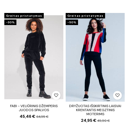
Greitas pristatymas
Greitas pristatymas
−30%
−50%
FABI - VELIŪRINIS DŽEMPERIS
DRYŽUOTAS IŠSKIRTINIS LAISVAI
JUODOS SPALVOS
KRENTANTIS MEGZTINIS
MOTERIMS
45,46 €
64,95 €
24,95 €
49,90 €