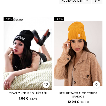
Naujienos pirmos
8
−10%
−20%
"BEANIE" KEPURĖ SU UŽRAŠU
KEPURĖ TAMSIAI GELTONOS
SPALVOS
7,56 €
8,40 €
12,94 €
16,18 €