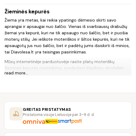
Žieminės kepurės
Žiema yra metas, kai reikia ypatingo dėmesio skirti savo
aprangai ir apsaugai nuo šalčio. Vienas iš svarbiausių drabužių
žiemai yra kepurė, kuri ne tik apsaugo nuo šalčio, bet ir puošia
moterų stilių. Jei ieškote moteriškos ir šiltos kepurės, kuri ne tik
apsaugotų jus nuo šalčio, bet ir padėtų jums išsiskirti iš minios,
tai Diavolesa.lt yra teisingas pasirinkimas.
Mūsų internetinėje parduotuvėje rasite platų moteriškų
žieminės kepurės pasirinkimą, pradedant klasikiniu skrybėlės
read more...
formos kepurėmis iki modernių ir stilingų variantų. Kepurės yra
pagamintos iš kokybiškų ir šiltų medžiagų, tokių kaip vilna,
akrilas, poliesteris ir kitos, kad jums būtų patogu ir šilta per
žiemos dienas.
Mes taip pat siūlome kepurėms unikalias ir stilingas detales,
GREITAS PRISTATYMAS
pavyzdžiui, apskritas formas, apmušalus, juosteles ir tt. Tai
Pristatome visoje Lietuvoje per 3–9 d. d.
padės jums sukurti unikalią ir stilingą išvaizdą bet kurioje
situacijoje. Be to, mes siūlome kepurėms platų spalvų
pasirinkimą, kad jums būtų lengviau derinti su savo apranga.