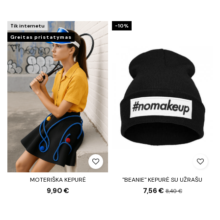
Tik internetu
−10%
Greitas pristatymas
MOTERIŠKA KEPURĖ
"BEANIE" KEPURĖ SU UŽRAŠU
9,90 €
7,56 €
8,40 €