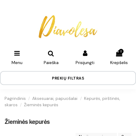
0
Menu
Paieška
Prisijungti
Krepšelis
PREKIŲ FILTRAS
Pagrindinis
Aksesuarai, papuošalai
Kepurės, pirštinės,
skaros
Žieminės kepurės
Žieminės kepurės