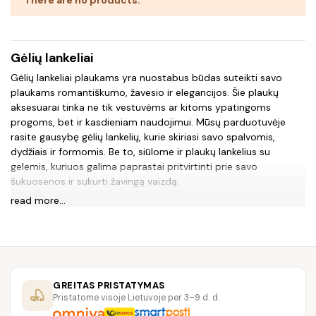
Gėlių lankeliai
Gėlių lankeliai plaukams yra nuostabus būdas suteikti savo
plaukams romantiškumo, žavesio ir elegancijos. Šie plaukų
aksesuarai tinka ne tik vestuvėms ar kitoms ypatingoms
progoms, bet ir kasdieniam naudojimui. Mūsų parduotuvėje
rasite gausybę gėlių lankelių, kurie skiriasi savo spalvomis,
dydžiais ir formomis. Be to, siūlome ir plaukų lankelius su
gelemis, kuriuos galima paprastai pritvirtinti prie savo
šukuosenos ir sukurti žavingą vaizdą.
read more...
Svarbu paminėti, kad mūsų gėlių lankeliai plaukams yra
pagaminti iš kokybiškų medžiagų, todėl jie yra tvirti ir ilgaamžiai.
Be to, jie netrukdys judėti ir nepaslydys nuo plaukų, taigi
galėsite džiaugtis savo šukuosene visą dieną.
Jei ieškote unikalių ir originalių plaukų aksesuarų, kurie padarys
GREITAS PRISTATYMAS
jūsų šukuoseną ypatinga, apsilankykite mūsų parduotuvėje
Pristatome visoje Lietuvoje per 3–9 d. d.
diavolesa.lt ir pasirinkite gėlių lankelius plaukams ar plaukų
lankelius su gelemis, kurie atspindi jūsų stilių ir asmenybę. Mes