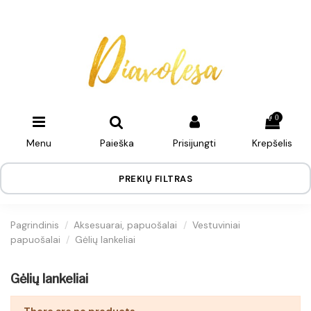
0
Menu
Paieška
Prisijungti
Krepšelis
PREKIŲ FILTRAS
Pagrindinis
Aksesuarai, papuošalai
Vestuviniai
papuošalai
Gėlių lankeliai
Gėlių lankeliai
There are no products.