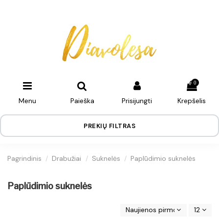
0
Menu
Paieška
Prisijungti
Krepšelis
PREKIŲ FILTRAS
Pagrindinis
Drabužiai
Suknelės
Paplūdimio suknelės
Paplūdimio suknelės
Naujienos pirmos
12