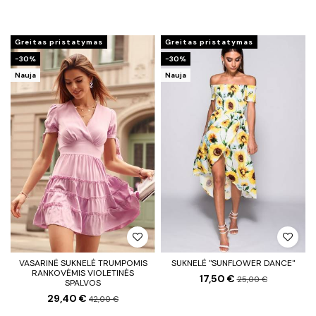
Greitas pristatymas
Greitas pristatymas
−30%
−30%
Nauja
Nauja
VASARINĖ SUKNELĖ TRUMPOMIS
SUKNELĖ "SUNFLOWER DANCE"
RANKOVĖMIS VIOLETINĖS
17,50 €
25,00 €
SPALVOS
29,40 €
42,00 €