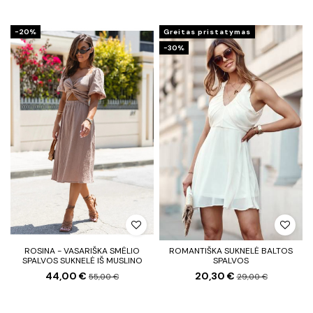
−20%
Greitas pristatymas
−30%
ROSINA - VASARIŠKA SMĖLIO
ROMANTIŠKA SUKNELĖ BALTOS
SPALVOS SUKNELĖ IŠ MUSLINO
SPALVOS
44,00 €
20,30 €
55,00 €
29,00 €