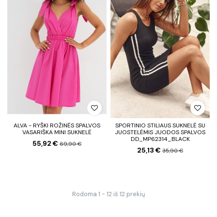
ALVA - RYŠKI ROŽINĖS SPALVOS
SPORTINIO STILIAUS SUKNELĖ SU
VASARIŠKA MINI SUKNELĖ
JUOSTELĖMIS JUODOS SPALVOS
DD_MP62314_BLACK
55,92 €
69,90 €
25,13 €
35,90 €
Rodoma 1 - 12 iš 12 prekių