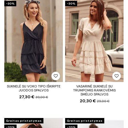
−30%
−30%
SUKNELĖ SU VOKO TIPO IŠKIRPTE
VASARINĖ SUKNELĖ SU
JUODOS SPALVOS
TRUMPOMIS RANKOVĖMIS
SMĖLIO SPALVOS
27,30 €
39,00 €
20,30 €
29,00 €
Greitas pristatymas
Greitas pristatymas
−20%
−20%