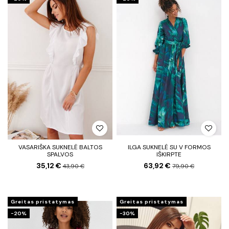
VASARIŠKA SUKNELĖ BALTOS
ILGA SUKNELĖ SU V FORMOS
SPALVOS
IŠKIRPTE
35,12 €
63,92 €
43,90 €
79,90 €
Greitas pristatymas
Greitas pristatymas
−20%
−30%