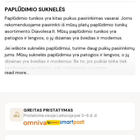
PAPLŪDIMIO SUKNELĖS
Paplūdimio tunikos yra kitas puikus pasirinkimas vasarai. Joms
rekomenduojame pasirinkti iš mūsų platų paplūdimio tunikų
asortimento Diavolesa.lt. Mūsų paplūdimio tunikos yra
patogios ir lengvos, o jų dizainas yra šviežias ir modernus.
Jei ieškote suknelės paplūdimiui, turime daug puikių pasirinkimų
jums. Mūsų suknelės paplūdimiui yra patogios ir lengvos, o jų
dizainas yra šviežias ir modernus. Be to, jos puikiai tinka tiek
kasdieniam naudojimui, tiek ypatingoms progoms.
read more...
Apsilankykite mūsų elektroninėje parduotuvėje Diavolesa.lt ir
raskite savo mėgstamiausias paplūdimio sukneles, paplūdimio
tunikas ar sukneles paplūdimiui. Mes esame čia, kad padėtume
jums rasti puikias vasaros drabužius, kurie atitiktų jūsų stilių ir
poreikius.
GREITAS PRISTATYMAS
Klausimai ir atsakymai:
Pristatome visoje Lietuvoje per 3–9 d. d.
1. Ar jūsų paplūdimio suknelės ir tunikos yra patogios devėti?
Taip, mūsų paplūdimio suknelės ir tunikos yra patogios ir
lengvos , todėl jos puikiai tinka vasaros sezonui.