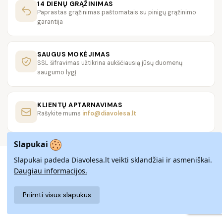
14 DIENŲ GRĄŽINIMAS
Paprastas grąžinimas paštomatais su pinigų grąžinimo
garantija
SAUGUS MOKĖJIMAS
SSL šifravimas užtikrina aukščiausią jūsų duomenų
saugumo lygį
KLIENTŲ APTARNAVIMAS
Rašykite mums
info@diavolesa.lt
Slapukai
Slapukai padeda Diavolesa.lt veikti sklandžiai ir asmeniškai.
Daugiau informacijos.
Priimti visus slapukus