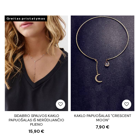
Greitas pristatymas
SIDABRO SPALVOS KAKLO
KAKLO PAPUOŠALAS "CRESCENT
PAPUOŠALAS IŠ NERŪDIJANČIO
MOON"
PLIENO
7,90 €
15,90 €