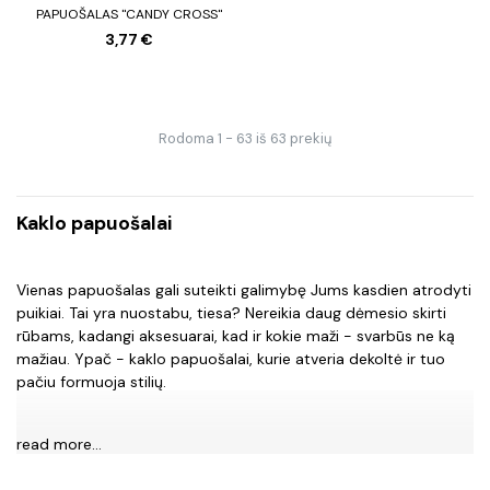
PAPUOŠALAS "CANDY CROSS"
3,77 €
Rodoma 1 - 63 iš 63 prekių
Kaklo papuošalai
Vienas papuošalas gali suteikti galimybę Jums kasdien atrodyti
puikiai. Tai yra nuostabu, tiesa? Nereikia daug dėmesio skirti
rūbams, kadangi aksesuarai, kad ir kokie maži - svarbūs ne ką
mažiau. Ypač - kaklo papuošalai, kurie atveria dekoltė ir tuo
pačiu formuoja stilių.
read more...
diavolesa.lt siūlomi kaklo papuošalai yra labai įvairūs. Taip
tikimės, kad kiekvienos moters poreikiai, kad ir kokie jie yra -