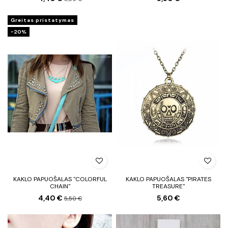
Greitas pristatymas
−20%
KAKLO PAPUOŠALAS "COLORFUL
KAKLO PAPUOŠALAS "PIRATES
CHAIN"
TREASURE"
4,40 €
5,60 €
5,50 €