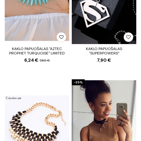
KAKLO PAPUOŠALAS "AZTEC
KAKLO PAPUOŠALAS
PROPHET TURQUOISE" LIMITED
"SUPERPOWERS"
6,24 €
7,90 €
7,80 €
−35%