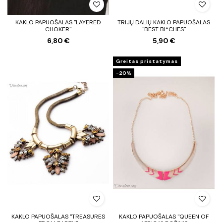
KAKLO PAPUOŠALAS "LAYERED
TRIJŲ DALIŲ KAKLO PAPUOŠALAS
CHOKER"
"BEST BI*CHES"
6,80 €
5,90 €
Greitas pristatymas
−20%
KAKLO PAPUOŠALAS "TREASURES
KAKLO PAPUOŠALAS "QUEEN OF