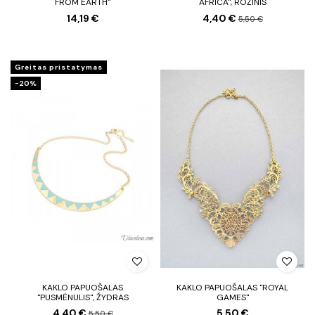
FROM EARTH"
AFRICA", ROŽINIS
14,19 €
4,40 €
5,50 €
Greitas pristatymas
−20%
KAKLO PAPUOŠALAS
KAKLO PAPUOŠALAS "ROYAL
"PUSMĖNULIS", ŽYDRAS
GAMES"
4,40 €
5,50 €
5,50 €