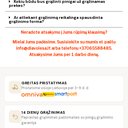
Kokiu būdu bus grąžinti pinigai už grąžinamas
prekes?
Ar atliekant grąžinimą reikalinga spausdinta
grąžinimo forma?
Neradote atsakymo į Jums rūpimą klausimą?
Mielai Jums padėsime. Susisiekite su mumis el. paštu
info@diavolesa.lt
arba telefonu +37065588485.
Atsakysime Jums per 1 darbo dieną.
GREITAS PRISTATYMAS
Pristatome visoje Lietuvoje per 3–9 d. d.
14 DIENŲ GRĄŽINIMAS
Paprastas grąžinimas paštomatais su pinigų grąžinimo
garantija