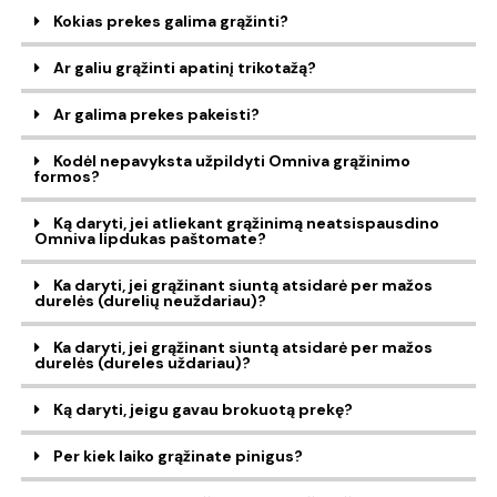
Kokias prekes galima grąžinti?
Ar galiu grąžinti apatinį trikotažą?
Ar galima prekes pakeisti?
Kodėl nepavyksta užpildyti Omniva grąžinimo
formos?
Ką daryti, jei atliekant grąžinimą neatsispausdino
Omniva lipdukas paštomate?
Ka daryti, jei grąžinant siuntą atsidarė per mažos
durelės (durelių neuždariau)?
Ka daryti, jei grąžinant siuntą atsidarė per mažos
durelės (dureles uždariau)?
Ką daryti, jeigu gavau brokuotą prekę?
Per kiek laiko grąžinate pinigus?