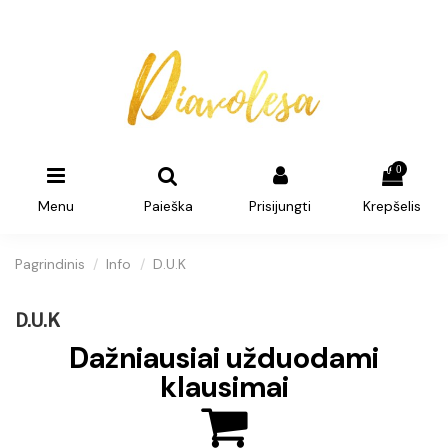
0
Menu
Paieška
Prisijungti
Krepšelis
Pagrindinis
Info
D.U.K
D.U.K
Dažniausiai užduodami
klausimai