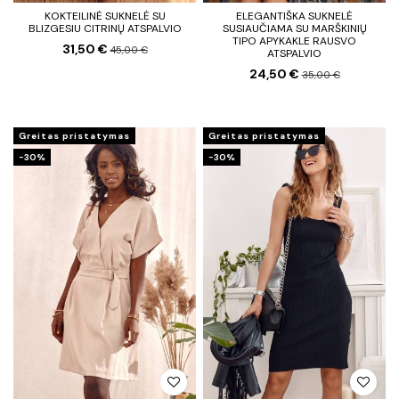
KOKTEILINĖ SUKNELĖ SU
ELEGANTIŠKA SUKNELĖ
BLIZGESIU CITRINŲ ATSPALVIO
SUSIAUČIAMA SU MARŠKINIŲ
TIPO APYKAKLE RAUSVO
31,50 €
45,00 €
ATSPALVIO
24,50 €
35,00 €
Greitas pristatymas
Greitas pristatymas
−30%
−30%