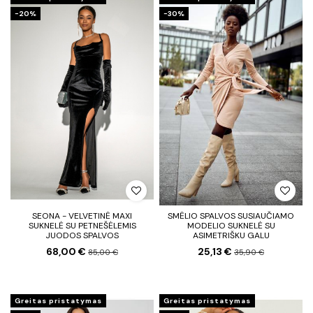
−20%
−30%
SEONA - VELVETINĖ MAXI
SMĖLIO SPALVOS SUSIAUČIAMO
SUKNELĖ SU PETNEŠĖLEMIS
MODELIO SUKNELĖ SU
JUODOS SPALVOS
ASIMETRIŠKU GALU
68,00 €
25,13 €
85,00 €
35,90 €
Greitas pristatymas
Greitas pristatymas