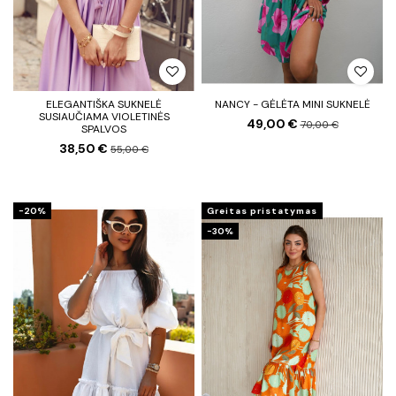
ELEGANTIŠKA SUKNELĖ
NANCY - GĖLĖTA MINI SUKNELĖ
SUSIAUČIAMA VIOLETINĖS
49,00 €
70,00 €
SPALVOS
38,50 €
55,00 €
−20%
Greitas pristatymas
−30%