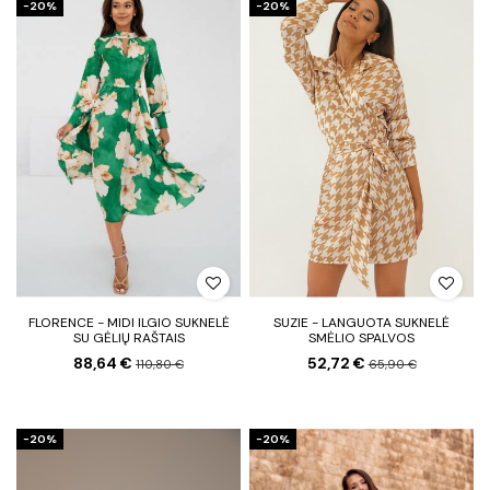
−20%
−20%
FLORENCE - MIDI ILGIO SUKNELĖ
SUZIE - LANGUOTA SUKNELĖ
SU GĖLIŲ RAŠTAIS
SMĖLIO SPALVOS
88,64 €
52,72 €
110,80 €
65,90 €
−20%
−20%