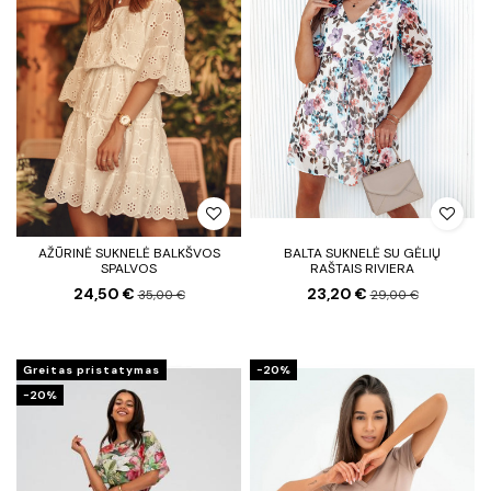
AŽŪRINĖ SUKNELĖ BALKŠVOS
BALTA SUKNELĖ SU GĖLIŲ
SPALVOS
RAŠTAIS RIVIERA
24,50 €
23,20 €
35,00 €
29,00 €
Greitas pristatymas
−20%
−20%