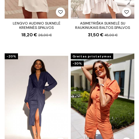
LENGVO AUDINIO SUKNELĖ
ASIMETRIŠKA SUKNELĖ SU
KREMINĖS SPALVOS
RAUKINUKAIS BALTOS SPALVOS
18,20 €
31,50 €
26,00 €
45,00 €
−20%
Greitas pristatymas
−30%