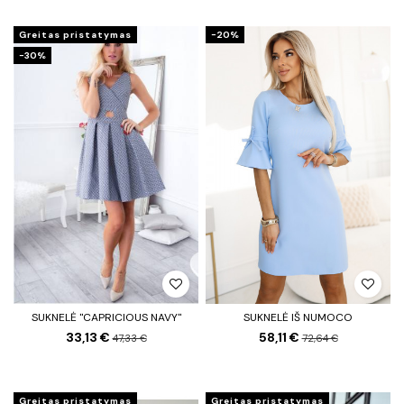
Greitas pristatymas
−20%
−30%
SUKNELĖ "CAPRICIOUS NAVY"
SUKNELĖ IŠ NUMOCO
33,13 €
58,11 €
47,33 €
72,64 €
Greitas pristatymas
Greitas pristatymas