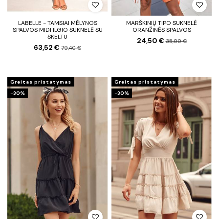
LABELLE - TAMSIAI MĖLYNOS
MARŠKINIŲ TIPO SUKNELĖ
SPALVOS MIDI ILGIO SUKNELĖ SU
ORANŽINĖS SPALVOS
SKELTU
24,50 €
35,00 €
63,52 €
79,40 €
Greitas pristatymas
Greitas pristatymas
−30%
−30%