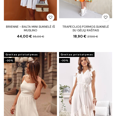
BRIENNE - BALTA MINI SUKNELĖ IŠ
TRAPECIJOS FORMOS SUKNELĖ
MUSLINO
SU GĖLIŲ RAŠTAIS
44,00 €
18,90 €
55,00 €
27,00 €
Greitas pristatymas
Greitas pristatymas
−30%
−30%