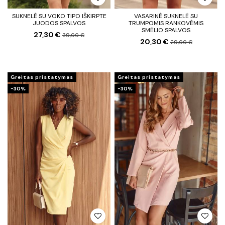
SUKNELĖ SU VOKO TIPO IŠKIRPTE
VASARINĖ SUKNELĖ SU
JUODOS SPALVOS
TRUMPOMIS RANKOVĖMIS
SMĖLIO SPALVOS
27,30 €
39,00 €
20,30 €
29,00 €
Greitas pristatymas
Greitas pristatymas
−30%
−30%