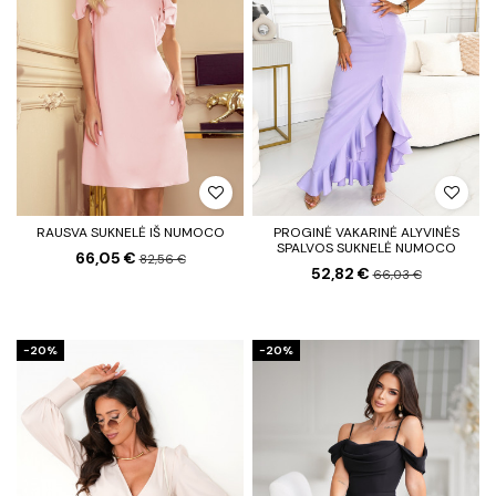
RAUSVA SUKNELĖ IŠ NUMOCO
PROGINĖ VAKARINĖ ALYVINĖS
SPALVOS SUKNELĖ NUMOCO
66,05 €
82,56 €
52,82 €
66,03 €
−20%
−20%