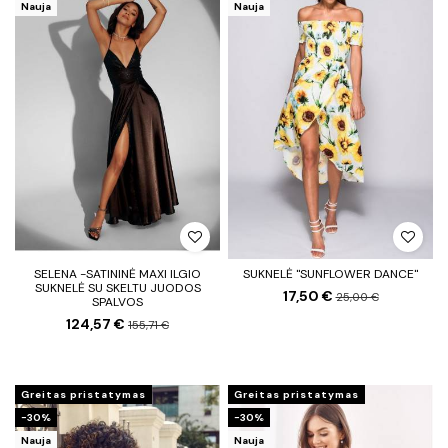
Nauja
Nauja
SELENA -SATININĖ MAXI ILGIO
SUKNELĖ "SUNFLOWER DANCE"
SUKNELĖ SU SKELTU JUODOS
17,50 €
25,00 €
SPALVOS
124,57 €
155,71 €
Greitas pristatymas
Greitas pristatymas
−30%
−30%
Nauja
Nauja