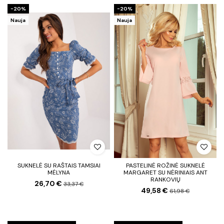
−20%
−20%
Nauja
Nauja
SUKNELĖ SU RAŠTAIS TAMSIAI
PASTELINĖ ROŽINĖ SUKNELĖ
MĖLYNA
MARGARET SU NĖRINIAIS ANT
RANKOVIŲ
26,70 €
33,37 €
49,58 €
61,98 €