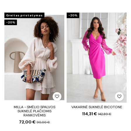
Greitas pristatymas
−20%
−20%
MILLA - SMĖLIO SPALVOS
VAKARINĖ SUKNELĖ BICOTONE
SUKNELĖ PLAČIOMIS
114,31 €
142,89 €
RANKOVĖMIS
72,00 €
90,00 €