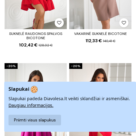
SUKNELĖ RAUDONOS SPALVOS
VAKARINĖ SUKNELĖ BICOTONE
BICOTONE
112,33 €
140,41 €
102,42 €
128,02 €
−20%
−20%
Slapukai
Slapukai padeda Diavolesa.lt veikti sklandžiai ir asmeniškai.
Daugiau informacijos.
Priimti visus slapukus