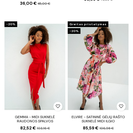
36,00 €
45,00 €
−20%
Greitas pristatymas
−20%
GEMMA - MIDI SUKNELĖ
ELVIRE - SATININĖ GĖLIŲ RAŠTO
RAUDONOS SPALVOS
SUKNELĖ MIDI ILGIO
82,52 €
85,59 €
103,16 €
106,98 €