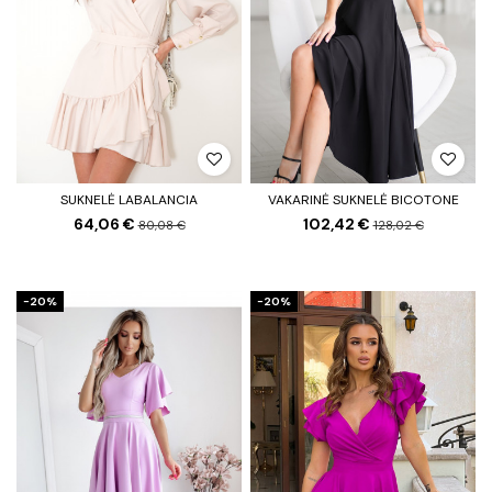
SUKNELĖ LABALANCIA
VAKARINĖ SUKNELĖ BICOTONE
64,06 €
102,42 €
80,08 €
128,02 €
−20%
−20%