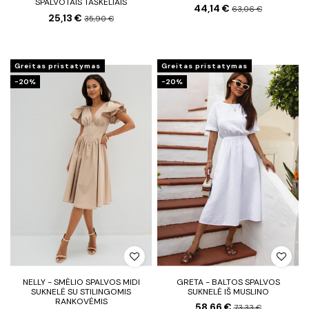
SPALVOTAIS TAŠKELIAIS
44,14 €
63,06 €
25,13 €
35,90 €
Greitas pristatymas
Greitas pristatymas
−20%
−20%
NELLY - SMĖLIO SPALVOS MIDI
GRETA - BALTOS SPALVOS
SUKNELĖ SU STILINGOMIS
SUKNELĖ IŠ MUSLINO
RANKOVĖMIS
58,66 €
73,33 €