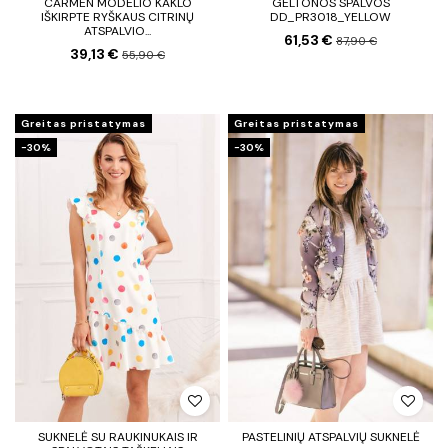
CARMEN MODELIO KAKLO
GELTONOS SPALVOS
IŠKIRPTE RYŠKAUS CITRINŲ
DD_PR3018_YELLOW
ATSPALVIO...
61,53 €
87,90 €
39,13 €
55,90 €
Greitas pristatymas
Greitas pristatymas
−30%
−30%
SUKNELĖ SU RAUKINUKAIS IR
PASTELINIŲ ATSPALVIŲ SUKNELĖ