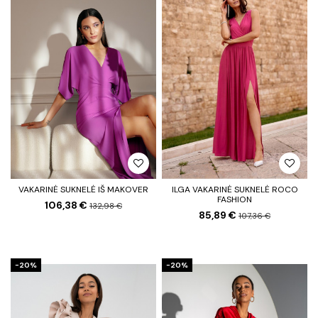
VAKARINĖ SUKNELĖ IŠ MAKOVER
ILGA VAKARINĖ SUKNELĖ ROCO
FASHION
106,38 €
132,98 €
85,89 €
107,36 €
−20%
−20%