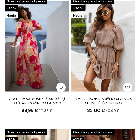
Greitas pristatymas
Greitas pristatymas
−30%
−20%
Nauja
Nauja
CAYLI - MAXI SUKNELĖ SU GĖLIŲ
MAUD - BOHO SMĖLIO SPALVOS
RAŠTAIS ROŽINĖS SPALVOS
SUKNELĖ IŠ MUSLINO
98,95 €
32,00 €
141,36 €
40,00 €
Greitas pristatymas
Greitas pristatymas
−30%
−30%