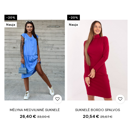
−20%
−20%
Nauja
Nauja
MĖLYNA MEDVILNINĖ SUKNELĖ
SUKNELĖ BORDO SPALVOS
26,40 €
20,54 €
33,00 €
25,67 €