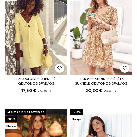
LAISVALAIKIO SUKNELĖ
LENGVO AUDINIO GĖLĖTA
GELTONOS SPALVOS
SUKNELĖ GELTONOS SPALVOS
17,50 €
20,30 €
25,00 €
29,00 €
Greitas pristatymas
−20%
−30%
Nauja
Nauja