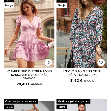
Nauja
Nauja
VASARINĖ SUKNELĖ TRUMPOMIS
LENGVA SUKNELĖ SU GĖLIŲ
RANKOVĖMIS VIOLETINĖS
RAŠTAIS SU SKELTUKU
SPALVOS
31,50 €
45,00 €
29,40 €
42,00 €
Greitas pristatymas
Greitas pristatymas
−20%
−30%