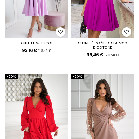
SUKNELĖ WITH YOU
SUKNELĖ ROŽINĖS SPALVOS
BICOTONE
93,16 €
116,45 €
96,46 €
120,58 €
−20%
−20%