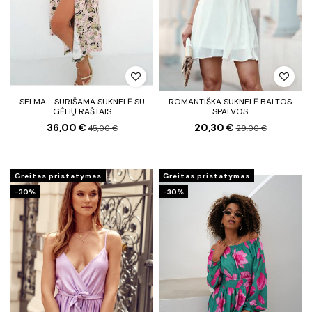
SELMA - SURIŠAMA SUKNELĖ SU
ROMANTIŠKA SUKNELĖ BALTOS
GĖLIŲ RAŠTAIS
SPALVOS
36,00 €
20,30 €
45,00 €
29,00 €
Greitas pristatymas
Greitas pristatymas
−30%
−30%