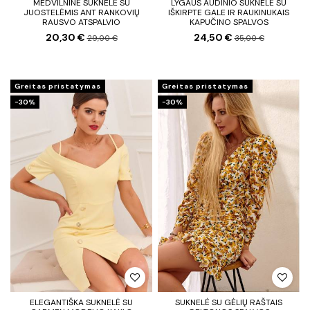
MEDVILNINĖ SUKNELĖ SU
LYGAUS AUDINIO SUKNELĖ SU
JUOSTELĖMIS ANT RANKOVIŲ
IŠKIRPTE GALE IR RAUKINUKAIS
RAUSVO ATSPALVIO
KAPUČINO SPALVOS
20,30 €
24,50 €
29,00 €
35,00 €
Greitas pristatymas
Greitas pristatymas
−30%
−30%
ELEGANTIŠKA SUKNELĖ SU
SUKNELĖ SU GĖLIŲ RAŠTAIS