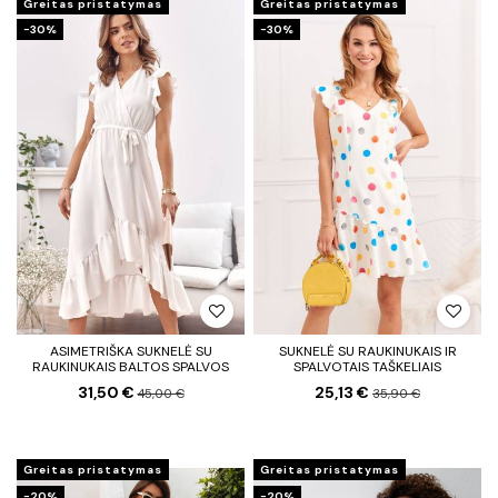
Greitas pristatymas
Greitas pristatymas
−30%
−30%
ASIMETRIŠKA SUKNELĖ SU
SUKNELĖ SU RAUKINUKAIS IR
RAUKINUKAIS BALTOS SPALVOS
SPALVOTAIS TAŠKELIAIS
31,50 €
25,13 €
45,00 €
35,90 €
Greitas pristatymas
Greitas pristatymas
−20%
−20%