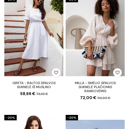
GRETA - BALTOS SPALVOS
MILLA - SMĖLIO SPALVOS
SUKNELĖ IŠ MUSLINO
SUKNELĖ PLAČIOMIS
RANKOVĖMIS
58,66 €
73,33 €
72,00 €
90,00 €
−20%
−20%