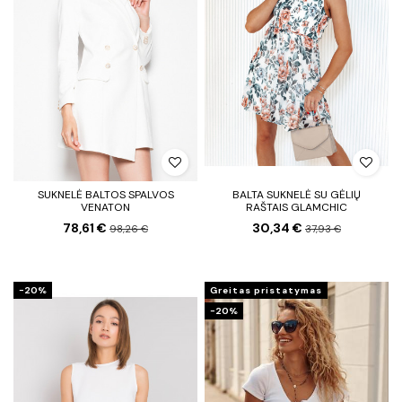
SUKNELĖ BALTOS SPALVOS
BALTA SUKNELĖ SU GĖLIŲ
VENATON
RAŠTAIS GLAMCHIC
78,61 €
30,34 €
98,26 €
37,93 €
−20%
Greitas pristatymas
−20%