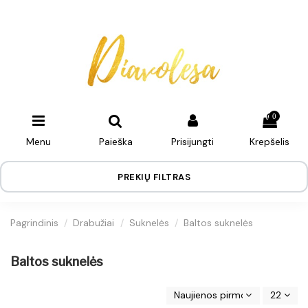
0
Menu
Paieška
Prisijungti
Krepšelis
PREKIŲ FILTRAS
Pagrindinis
Drabužiai
Suknelės
Baltos suknelės
Baltos suknelės
Naujienos pirmos
22