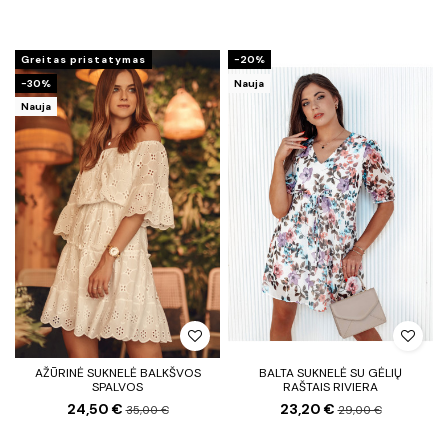
Greitas pristatymas
−20%
−30%
Nauja
Nauja
AŽŪRINĖ SUKNELĖ BALKŠVOS
BALTA SUKNELĖ SU GĖLIŲ
SPALVOS
RAŠTAIS RIVIERA
24,50 €
23,20 €
35,00 €
29,00 €