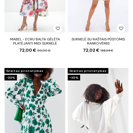
MABEL - ECRU BALTA GĖLĖTA
SUKNELĖ SU RAŠTAIS PŪSTOMIS
PLATĖJANTI MIDI SUKNELĖ
RANKOVĖMIS
72,00 €
72,02 €
90,00 €
144,04 €
Greitas pristatymas
Greitas pristatymas
−30%
−30%