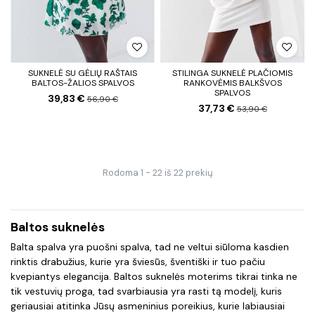
SUKNELĖ SU GĖLIŲ RAŠTAIS
STILINGA SUKNELĖ PLAČIOMIS
BALTOS-ŽALIOS SPALVOS
RANKOVĖMIS BALKŠVOS
SPALVOS
39,83 €
56,90 €
37,73 €
53,90 €
Rodoma 1 - 22 iš 22 prekių
Baltos suknelės
Balta spalva yra puošni spalva, tad ne veltui siūloma kasdien
rinktis drabužius, kurie yra šviesūs, šventiški ir tuo pačiu
kvepiantys elegancija. Baltos suknelės moterims tikrai tinka ne
tik vestuvių proga, tad svarbiausia yra rasti tą modelį, kuris
geriausiai atitinka Jūsų asmeninius poreikius, kurie labiausiai