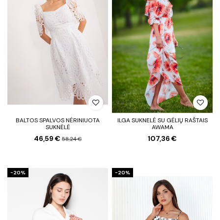
BALTOS SPALVOS NĖRINIUOTA
ILGA SUKNELĖ SU GĖLIŲ RAŠTAIS
SUKNĖLĖ
AWAMA
46,59 €
107,36 €
58,24 €
−20%
−20%