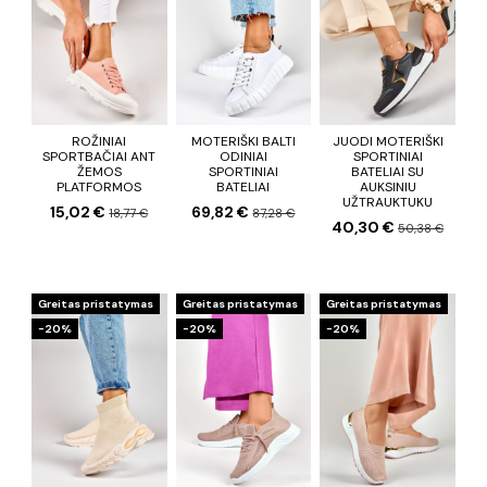
ROŽINIAI
MOTERIŠKI BALTI
JUODI MOTERIŠKI
SPORTBAČIAI ANT
ODINIAI
SPORTINIAI
ŽEMOS
SPORTINIAI
BATELIAI SU
PLATFORMOS
BATELIAI
AUKSINIU
UŽTRAUKTUKU
15,02 €
69,82 €
18,77 €
87,28 €
40,30 €
50,38 €
Greitas pristatymas
Greitas pristatymas
Greitas pristatymas
−20%
−20%
−20%