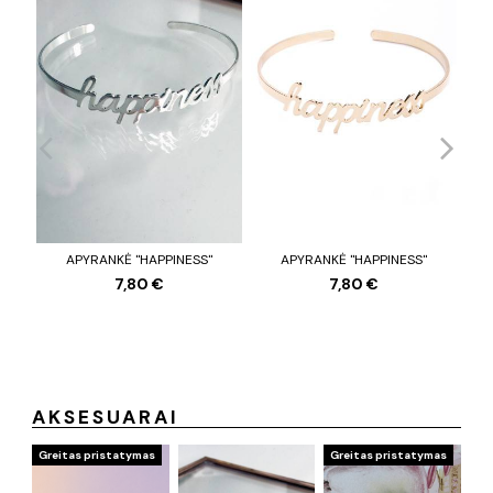
APYRANKĖ "HAPPINESS"
APYRANKĖ "HAPPINESS"
LA
7,80 €
7,80 €
AKSESUARAI
Greitas pristatymas
Greitas pristatymas