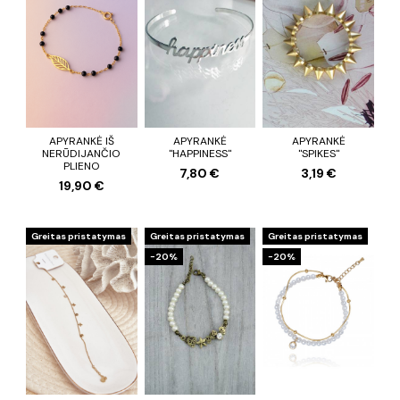
APYRANKĖ IŠ
APYRANKĖ
APYRANKĖ
NERŪDIJANČIO
"HAPPINESS"
"SPIKES"
PLIENO
7,80 €
3,19 €
19,90 €
Greitas pristatymas
Greitas pristatymas
Greitas pristatymas
−20%
−20%