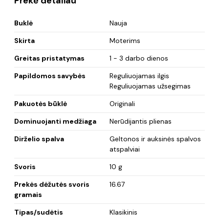
Prekė detaliau
Buklė
Nauja
Skirta
Moterims
Greitas pristatymas
1 - 3 darbo dienos
Papildomos savybės
Reguliuojamas ilgis
Reguliuojamas užsegimas
Pakuotės būklė
Originali
Dominuojanti medžiaga
Nerūdijantis plienas
Dirželio spalva
Geltonos ir auksinės spalvos
atspalviai
Svoris
10 g
Prekės dėžutės svoris
16.67
gramais
Tipas/sudėtis
Klasikinis