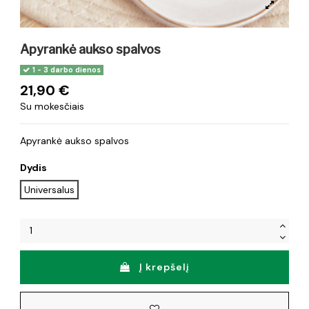
Apyrankė aukso spalvos
1 - 3 darbo dienos
21,90 €
Su mokesčiais
Apyrankė aukso spalvos
Dydis
Universalus
Į krepšelį