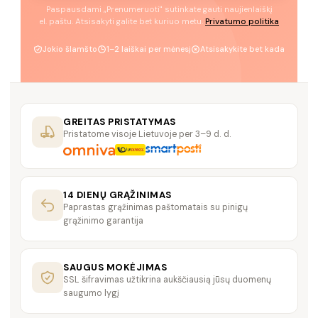
Paspausdami „Prenumeruoti" sutinkate gauti naujienlaiškį
el. paštu. Atsisakyti galite bet kuriuo metu.
Privatumo politika
Jokio šlamšto
1–2 laiškai per mėnesį
Atsisakykite bet kada
GREITAS PRISTATYMAS
Pristatome visoje Lietuvoje per 3–9 d. d.
14 DIENŲ GRĄŽINIMAS
Paprastas grąžinimas paštomatais su pinigų
grąžinimo garantija
SAUGUS MOKĖJIMAS
SSL šifravimas užtikrina aukščiausią jūsų duomenų
saugumo lygį