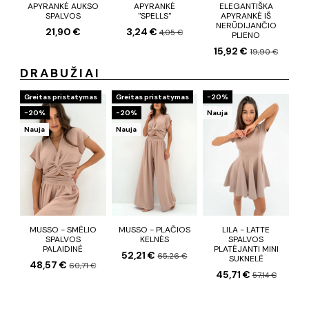
APYRANKĖ AUKSO
APYRANKĖ
ELEGANTIŠKA
SPALVOS
"SPELLS"
APYRANKĖ IŠ
NERŪDIJANČIO
21,90 €
3,24 €
4,05 €
PLIENO
15,92 €
19,90 €
DRABUŽIAI
Greitas pristatymas
Greitas pristatymas
−20%
−20%
−20%
Nauja
Nauja
Nauja
MUSSO - SMĖLIO
MUSSO - PLAČIOS
LILA - LATTE
SPALVOS
KELNĖS
SPALVOS
PALAIDINĖ
PLATĖJANTI MINI
52,21 €
65,26 €
SUKNELĖ
48,57 €
60,71 €
45,71 €
57,14 €