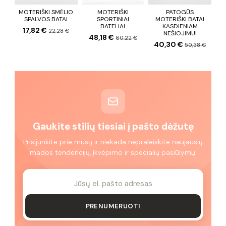
MOTERIŠKI SMĖLIO
MOTERIŠKI
PATOGŪS
SPALVOS BATAI
SPORTINIAI
MOTERIŠKI BATAI
BATELIAI
KASDIENIAM
17,82 €
22,28 €
NEŠIOJIMUI
48,18 €
60,22 €
40,30 €
50,38 €
Gaukite stilių tiesiai į pašto dėžutę
Prisijunkite prie mūsų ir niekada nepraleiskite naujausių
mados tendencijų, įkvėpimo ir specialių pasiūlymų.
PRENUMERUOTI