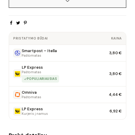
PRISTATYMO BŪDAI
KAINA
Smartpost – Itella
3,80 €
Paštomatas
LP Express
Paštomatas
3,80 €
POPULIARIAUSIAS
Omniva
4,44 €
Paštomatas
LP Express
6,92 €
Kurjeris į namus