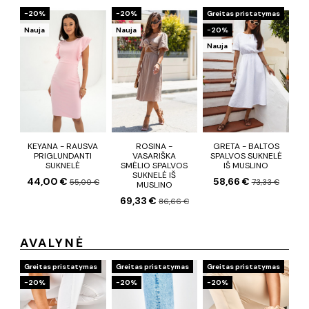
−20%
−20%
Greitas pristatymas
Nauja
Nauja
−20%
Nauja
KEYANA - RAUSVA
ROSINA -
GRETA - BALTOS
PRIGLUNDANTI
VASARIŠKA
SPALVOS SUKNELĖ
SUKNELĖ
SMĖLIO SPALVOS
IŠ MUSLINO
SUKNELĖ IŠ
44,00 €
58,66 €
55,00 €
73,33 €
MUSLINO
69,33 €
86,66 €
AVALYNĖ
Greitas pristatymas
Greitas pristatymas
Greitas pristatymas
−20%
−20%
−20%