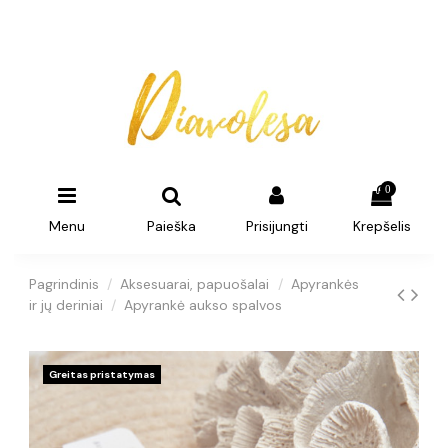
0
Menu
Paieška
Prisijungti
Krepšelis
Pagrindinis
Aksesuarai, papuošalai
Apyrankės
ir jų deriniai
Apyrankė aukso spalvos
Greitas pristatymas