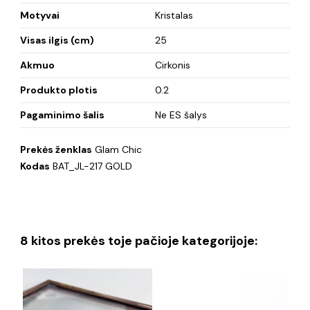
Motyvai
Kristalas
Visas ilgis (cm)
25
Akmuo
Cirkonis
Produkto plotis
0.2
Pagaminimo šalis
Ne ES šalys
Prekės ženklas
Glam Chic
Kodas
BAT_JL-217 GOLD
8 kitos prekės toje pačioje kategorijoje: