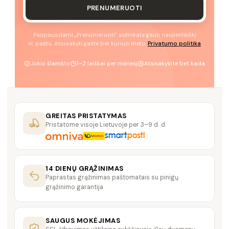
PRENUMERUOTI
Paspausdami „Prenumeruoti" sutinkate gauti naujienlaiškį
el. paštu. Atsisakyti galite bet kuriuo metu.
Privatumo politika
Jokio šlamšto
1–2 laiškai per mėnesį
Atsisakykite bet kada
GREITAS PRISTATYMAS
Pristatome visoje Lietuvoje per 3–9 d. d.
14 DIENŲ GRĄŽINIMAS
Paprastas grąžinimas paštomatais su pinigų
grąžinimo garantija
SAUGUS MOKĖJIMAS