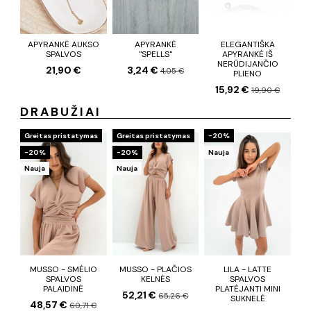
APYRANKĖ AUKSO
APYRANKĖ
ELEGANTIŠKA
SPALVOS
"SPELLS"
APYRANKĖ IŠ
NERŪDIJANČIO
21,90 €
3,24 €
4,05 €
PLIENO
15,92 €
19,90 €
DRABUŽIAI
Greitas pristatymas
Greitas pristatymas
−20%
−20%
−20%
Nauja
Nauja
Nauja
MUSSO - SMĖLIO
MUSSO - PLAČIOS
LILA - LATTE
SPALVOS
KELNĖS
SPALVOS
PALAIDINĖ
PLATĖJANTI MINI
52,21 €
65,26 €
SUKNELĖ
48,57 €
60,71 €