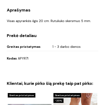
Aprašymas
Visas apyrankės ilgis 20 cm. Rutuliuko skersmuo 5 mm.
Prekė detaliau
Greitas pristatymas
1 - 3 darbo dienos
Kodas
APYR71
Klientai, kurie pirko šią prekę taip pat pirko:
Greitas pristatymas
Greitas pristatymas
Gre
−20%
−1