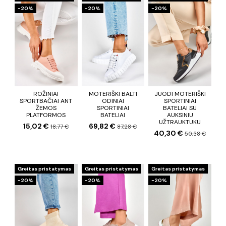
−20%
−20%
−20%
ROŽINIAI
MOTERIŠKI BALTI
JUODI MOTERIŠKI
SPORTBAČIAI ANT
ODINIAI
SPORTINIAI
ŽEMOS
SPORTINIAI
BATELIAI SU
PLATFORMOS
BATELIAI
AUKSINIU
UŽTRAUKTUKU
15,02 €
69,82 €
18,77 €
87,28 €
40,30 €
50,38 €
Greitas pristatymas
Greitas pristatymas
Greitas pristatymas
−20%
−20%
−20%