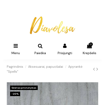
0
Menu
Paieška
Prisijungti
Krepšelis
Pagrindinis
Aksesuarai, papuošalai
Apyrankė
"Spells"
Greitas pristatymas
−20%