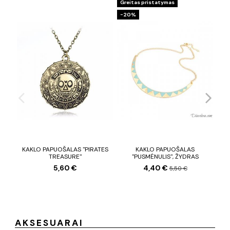
Greitas pristatymas
−20%
KAKLO PAPUOŠALAS "PIRATES
KAKLO PAPUOŠALAS
TREASURE"
"PUSMĖNULIS", ŽYDRAS
5,60 €
4,40 €
5,50 €
AKSESUARAI