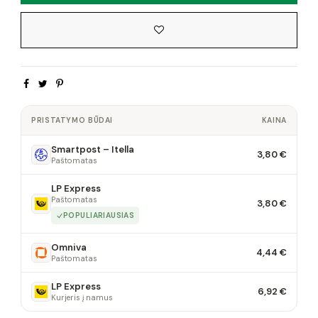
PRISTATYMO BŪDAI
KAINA
Smartpost – Itella
3,80 €
Paštomatas
LP Express
Paštomatas
3,80 €
POPULIARIAUSIAS
Omniva
4,44 €
Paštomatas
LP Express
6,92 €
Kurjeris į namus