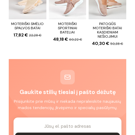
MOTERIŠKI SMĖLIO
MOTERIŠKI
PATOGŪS
SPALVOS BATAI
SPORTINIAI
MOTERIŠKI BATAI
BATELIAI
KASDIENIAM
17,82 €
22,28 €
NEŠIOJIMUI
48,18 €
60,22 €
40,30 €
50,38 €
Gaukite stilių tiesiai į pašto dėžutę
Prisijunkite prie mūsų ir niekada nepraleiskite naujausių
mados tendencijų, įkvėpimo ir specialių pasiūlymų.