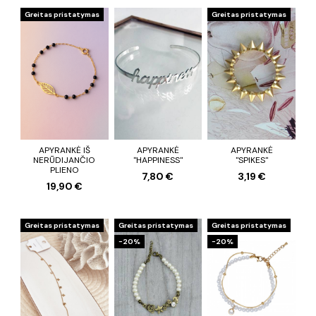
Greitas pristatymas
Greitas pristatymas
APYRANKĖ IŠ
APYRANKĖ
APYRANKĖ
NERŪDIJANČIO
"HAPPINESS"
"SPIKES"
PLIENO
7,80 €
3,19 €
19,90 €
Greitas pristatymas
Greitas pristatymas
Greitas pristatymas
−20%
−20%