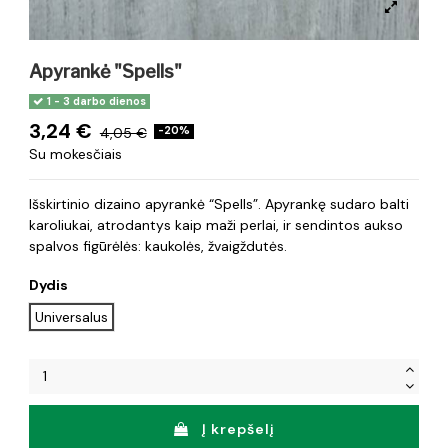
Apyrankė "Spells"
1 - 3 darbo dienos
3,24 €
4,05 €
-20%
Su mokesčiais
Išskirtinio dizaino apyrankė “Spells”. Apyrankę sudaro balti
karoliukai, atrodantys kaip maži perlai, ir sendintos aukso
spalvos figūrėlės: kaukolės, žvaigždutės.
Dydis
Universalus
Į krepšelį