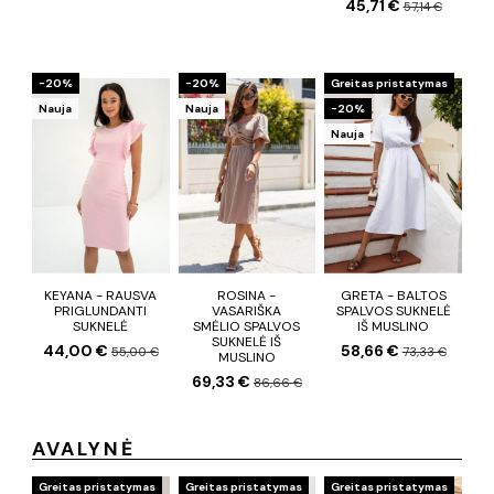
45,71 €
57,14 €
−20%
−20%
Greitas pristatymas
Nauja
Nauja
−20%
Nauja
KEYANA - RAUSVA
ROSINA -
GRETA - BALTOS
PRIGLUNDANTI
VASARIŠKA
SPALVOS SUKNELĖ
SUKNELĖ
SMĖLIO SPALVOS
IŠ MUSLINO
SUKNELĖ IŠ
44,00 €
58,66 €
55,00 €
73,33 €
MUSLINO
69,33 €
86,66 €
AVALYNĖ
Greitas pristatymas
Greitas pristatymas
Greitas pristatymas