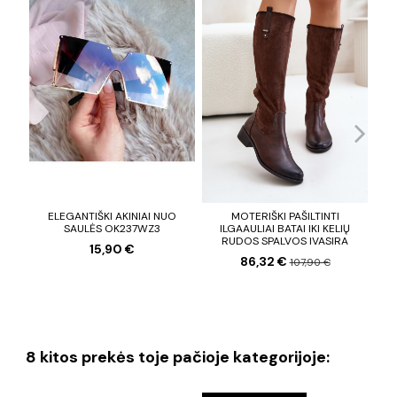
ELEGANTIŠKI AKINIAI NUO
MOTERIŠKI PAŠILTINTI
OV
SAULĖS OK237WZ3
ILGAAULIAI BATAI IKI KELIŲ
RUDOS SPALVOS IVASIRA
15,90 €
86,32 €
107,90 €
8 kitos prekės toje pačioje kategorijoje: