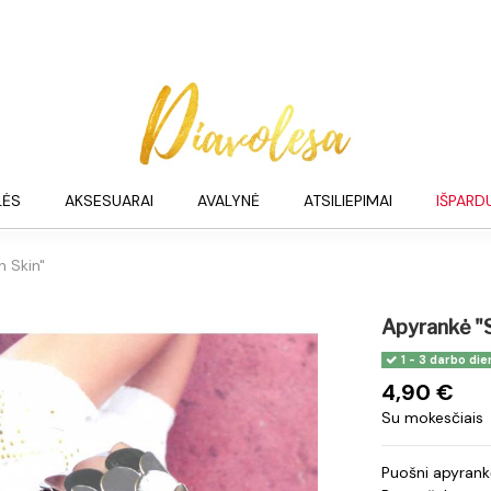
LĖS
AKSESUARAI
AVALYNĖ
ATSILIEPIMAI
IŠPARD
n Skin"
Apyrankė "S
1 - 3 darbo die
4,90 €
Su mokesčiais
Puošni apyrank