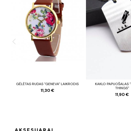
GĖLĖTAS RUDAS "GENEVA" LAIKRODIS
KAKLO PAPUOŠALAS 
THINGS"
11,30 €
11,90 €
AKSESUARAI