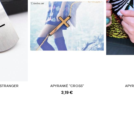
"STRANGER
APYRANKĖ "CROSS"
APYR
3,19 €