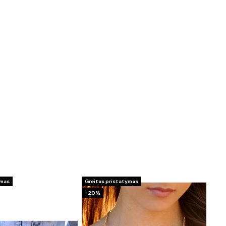
ymas
Greitas pristatymas
−20%