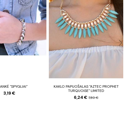
ANKĖ "SPYGLIAI"
KAKLO PAPUOŠALAS "AZTEC PROPHET
TURQUOISE" LIMITED
3,19 €
6,24 €
7,80 €