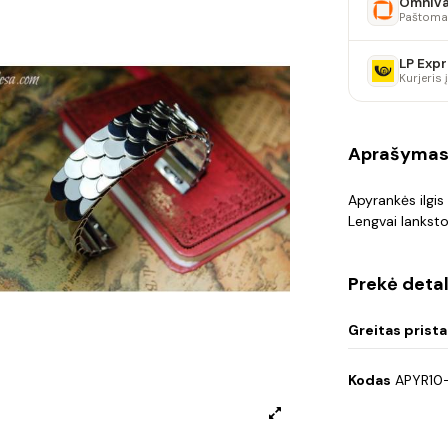
Omniv
Paštoma
LP Expr
Kurjeris
Aprašyma
Apyrankės ilgis
Lengvai lanksto
Prekė detal
Greitas prist
Kodas
APYR10-