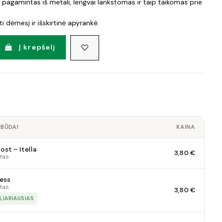
pagamintas iš metali, lengvai lankstomas ir taip taikomas prie
ti dėmesį ir išskirtinė apyrankė.
Į krepšelį
 BŪDAI
KAINA
st – Itella
3,80 €
tas
ess
tas
3,80 €
LIARIAUSIAS