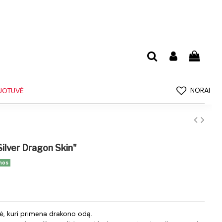
NORAI
UOTUVĖ
ilver Dragon Skin"
nos
ė, kuri primena drakono odą.