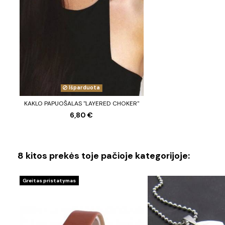
Išparduota
KAKLO PAPUOŠALAS "LAYERED CHOKER"
6,80 €
8 kitos prekės toje pačioje kategorijoje:
Greitas pristatymas