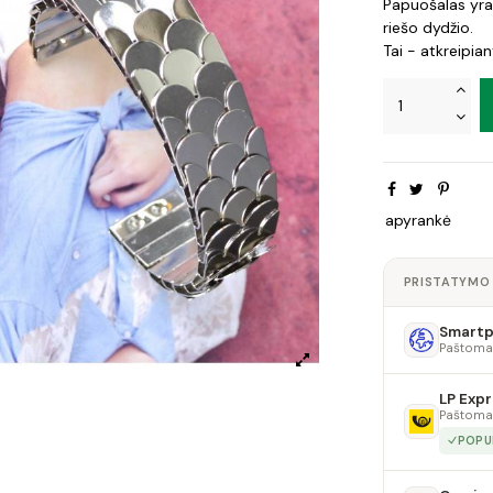
Papuošalas yra 
riešo dydžio.
Tai - atkreipian
apyrankė
PRISTATYMO
Smartpo
Paštoma
LP Expr
Paštoma
POPU