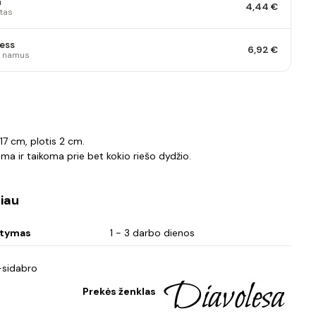
a
4,44 €
tas
ess
6,92 €
 į namus
s
 17 cm, plotis 2 cm.
ma ir taikoma prie bet kokio riešo dydžio.
iau
atymas
1 - 3 darbo dienos
sidabro
Prekės ženklas