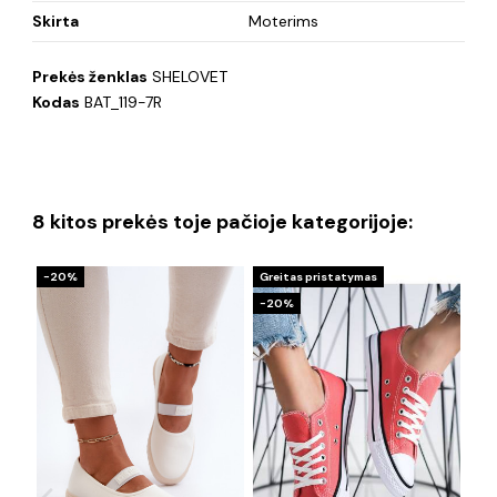
Skirta
Moterims
Prekės ženklas
SHELOVET
Kodas
BAT_119-7R
8 kitos prekės toje pačioje kategorijoje:
−20%
Greitas pristatymas
Gre
−20%
−5