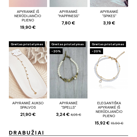
APYRANKĖ IŠ
APYRANKĖ
APYRANKĖ
NERŪDIJANČIO
"HAPPINESS"
"SPIKES"
PLIENO
7,80 €
3,19 €
19,90 €
Greitas pristatymas
Greitas pristatymas
Greitas pristatymas
−20%
−20%
APYRANKĖ AUKSO
APYRANKĖ
ELEGANTIŠKA
SPALVOS
"SPELLS"
APYRANKĖ IŠ
NERŪDIJANČIO
21,90 €
3,24 €
4,05 €
PLIENO
15,92 €
19,90 €
DRABUŽIAI