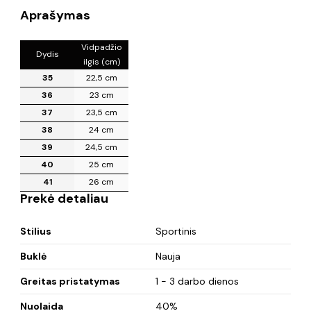
Aprašymas
Vidpadžio
Dydis
ilgis (cm)
35
22,5 cm
36
23 cm
37
23,5 cm
38
24 cm
39
24,5 cm
40
25 cm
41
26 cm
Prekė detaliau
Stilius
Sportinis
Buklė
Nauja
Greitas pristatymas
1 - 3 darbo dienos
Nuolaida
40%