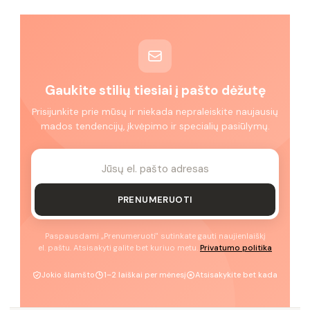
Gaukite stilių tiesiai į pašto dėžutę
Prisijunkite prie mūsų ir niekada nepraleiskite naujausių
mados tendencijų, įkvėpimo ir specialių pasiūlymų.
PRENUMERUOTI
Paspausdami „Prenumeruoti" sutinkate gauti naujienlaiškį
el. paštu. Atsisakyti galite bet kuriuo metu.
Privatumo politika
Jokio šlamšto
1–2 laiškai per mėnesį
Atsisakykite bet kada