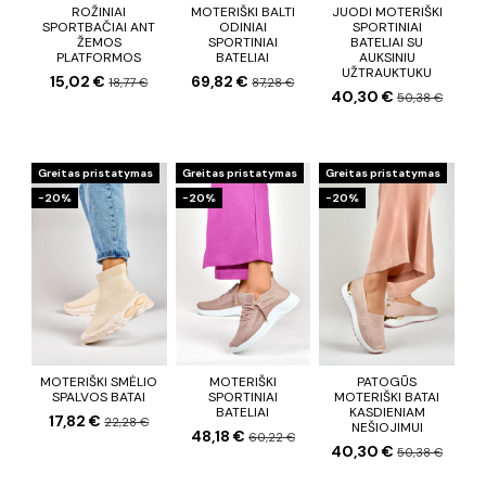
ROŽINIAI
MOTERIŠKI BALTI
JUODI MOTERIŠKI
SPORTBAČIAI ANT
ODINIAI
SPORTINIAI
ŽEMOS
SPORTINIAI
BATELIAI SU
PLATFORMOS
BATELIAI
AUKSINIU
UŽTRAUKTUKU
15,02 €
69,82 €
18,77 €
87,28 €
40,30 €
50,38 €
Greitas pristatymas
Greitas pristatymas
Greitas pristatymas
−20%
−20%
−20%
MOTERIŠKI SMĖLIO
MOTERIŠKI
PATOGŪS
SPALVOS BATAI
SPORTINIAI
MOTERIŠKI BATAI
BATELIAI
KASDIENIAM
17,82 €
22,28 €
NEŠIOJIMUI
48,18 €
60,22 €
40,30 €
50,38 €