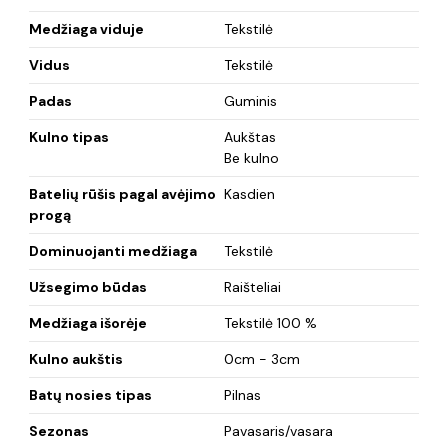
Medžiaga viduje
Tekstilė
Vidus
Tekstilė
Padas
Guminis
Kulno tipas
Aukštas
Be kulno
Batelių rūšis pagal avėjimo
Kasdien
progą
Dominuojanti medžiaga
Tekstilė
Užsegimo būdas
Raišteliai
Medžiaga išorėje
Tekstilė 100 %
Kulno aukštis
0cm - 3cm
Batų nosies tipas
Pilnas
Sezonas
Pavasaris/vasara