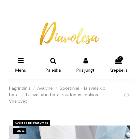
0
Menu
Paieška
Prisijungti
Krepšelis
Pagrindinis
Avalynė
Sportiniai - laisvalaikio
batai
Laisvalaikio batai raudonos spalvos
Shelovet
Greitas pristatymas
−30%