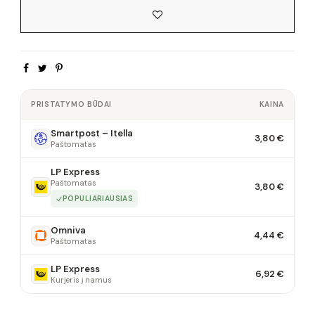
PRISTATYMO BŪDAI
KAINA
Smartpost – Itella
3,80 €
Paštomatas
LP Express
Paštomatas
3,80 €
POPULIARIAUSIAS
Omniva
4,44 €
Paštomatas
LP Express
6,92 €
Kurjeris į namus