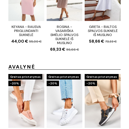
KEYANA - RAUSVA
ROSINA -
GRETA - BALTOS
PRIGLUNDANTI
VASARIŠKA
SPALVOS SUKNELĖ
SUKNELĖ
SMĖLIO SPALVOS
IŠ MUSLINO
SUKNELĖ IŠ
44,00 €
58,66 €
55,00 €
73,33 €
MUSLINO
69,33 €
86,66 €
AVALYNĖ
Greitas pristatymas
Greitas pristatymas
Greitas pristatymas
−20%
−20%
−20%