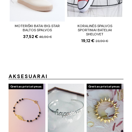
MOTERIŠKI BATAI BIG STAR
KORALINĖS SPALVOS
S
BALTOS SPALVOS
SPORTINIAI BATELIAI
S
SHELOVET
37,52 €
46,90 €
19,12 €
23,90 €
AKSESUARAI
Greitas pristatymas
Greitas pristatymas