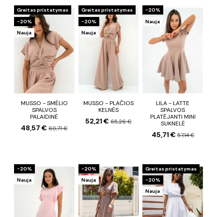
Greitas pristatymas
Greitas pristatymas
−20%
−20%
−20%
Nauja
Nauja
Nauja
MUSSO - SMĖLIO
MUSSO - PLAČIOS
LILA - LATTE
SPALVOS
KELNĖS
SPALVOS
PALAIDINĖ
PLATĖJANTI MINI
52,21 €
65,26 €
SUKNELĖ
48,57 €
60,71 €
45,71 €
57,14 €
−20%
−20%
Greitas pristatymas
Nauja
Nauja
−20%
Nauja