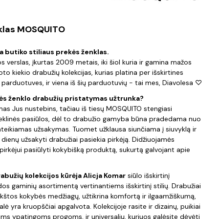
nklas MOSQUITO
butiko stiliaus prekės ženklas.
s verslas, įkurtas 2009 metais, iki šiol kuria ir gamina mažos
to kiekio drabužių kolekcijas, kurias platina per išskirtines
s parduotuves, ir viena iš šių parduotuvių - tai mes, Diavolesa ♡
kės ženklo drabužių pristatymas užtrunka?
as Jus nustebins, tačiau iš tiesų MOSQUITO stengiasi
eklinės pasiūlos, dėl to drabužio gamyba būna pradedama nuo
ateikiamas užsakymas. Tuomet užklausa siunčiama į siuvyklą ir
dienų užsakyti drabužiai pasiekia pirkėją. Didžiuojamės
irkėjui pasiūlyti kokybišką produktą, sukurtą galvojant apie
užių kolekcijos kūrėja Alicja Komar
siūlo išskirtinį
dos gaminių asortimentą vertinantiems išskirtinį stilių. Drabužiai
kštos kokybės medžiagų, užtikrina komfortą ir ilgaamžiškumą,
lė yra kruopščiai apgalvota. Kolekcijoje rasite ir dizainų, puikiai
ioms ypatingoms progoms, ir universalių, kuriuos galėsite dėvėti