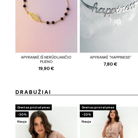
APYRANKĖ IŠ NERŪDIJANČIO
APYRANKĖ "HAPPINESS"
PLIENO
7,80 €
19,90 €
DRABUŽIAI
Greitas pristatymas
Greitas pristatymas
−20%
−20%
Nauja
Nauja