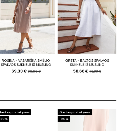
ROSINA - VASARIŠKA SMĖLIO
GRETA - BALTOS SPALVOS
SPALVOS SUKNELĖ IŠ MUSLINO
SUKNELĖ IŠ MUSLINO
69,33 €
58,66 €
86,66 €
73,33 €
Greitas pristatymas
Greitas pristatymas
−20%
−20%