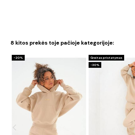
8 kitos prekės toje pačioje kategorijoje:
−20%
Greitas pristatymas
−30%