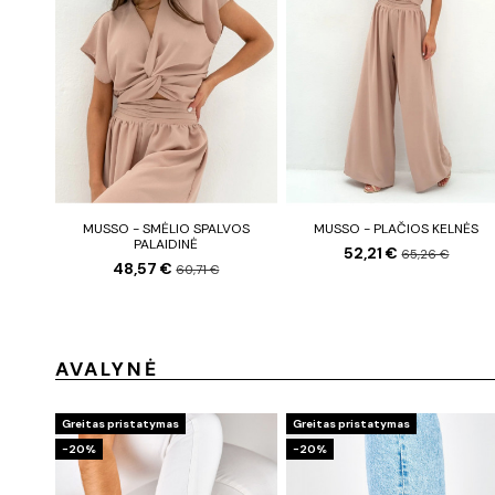
MUSSO - SMĖLIO SPALVOS
MUSSO - PLAČIOS KELNĖS
PALAIDINĖ
52,21 €
65,26 €
48,57 €
60,71 €
AVALYNĖ
Greitas pristatymas
Greitas pristatymas
−20%
−20%