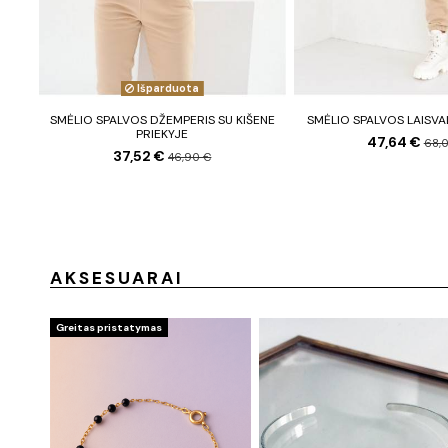
Išparduota
SMĖLIO SPALVOS DŽEMPERIS SU KIŠENE
SMĖLIO SPALVOS LAISVA
PRIEKYJE
47,64 €
68,
37,52 €
46,90 €
AKSESUARAI
Greitas pristatymas