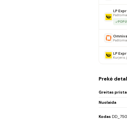
LP Expr
Paštoma
POPU
Omniv
Paštoma
LP Expr
Kurjeris
Prekė detal
Greitas prist
Nuolaida
Kodas
DD_75