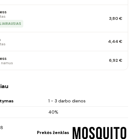
ess
tas
3,80 €
LIARIAUSIAS
a
4,44 €
tas
ess
6,92 €
 į namus
iau
atymas
1 - 3 darbo dienos
40%
08
Prekės ženklas