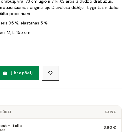
i drabužį, yra 173 cm ūgio ir vilki XS arba S dydžio drabužius.
i atsiunčiamas originalioje Diavolesa dėžėje, išlygintas ir dailiai
ilko popieriumi.
teris 95 %, elastanas 5 %
 cm, M, L: 155 cm
Į krepšelį
 BŪDAI
KAINA
st – Itella
3,80 €
tas