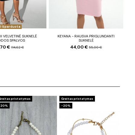
Išparduota
DI VELVETINĖ SUKNELĖ
KEYANA - RAUSVA PRIGLUNDANTI
ODOS SPALVOS
SUKNELĖ
,70 €
44,00 €
114,62 €
55,00 €
Greitas pristatymas
Greitas pristatymas
−20%
−20%