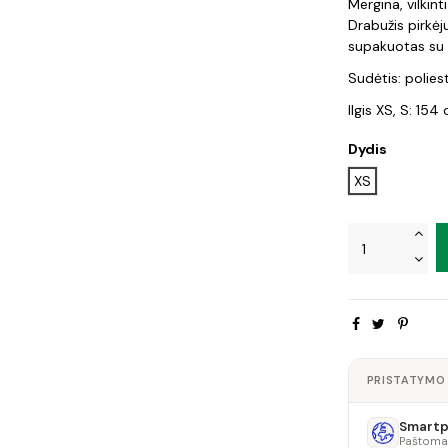
Mergina, vilkint
Drabužis pirkėju
supakuotas su š
Sudėtis: polies
Ilgis XS, S: 154
Dydis
XS
PRISTATYMO
Smartpo
Paštoma