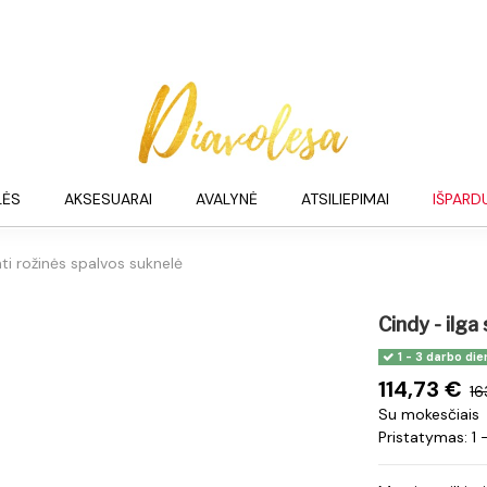
LĖS
AKSESUARAI
AVALYNĖ
ATSILIEPIMAI
IŠPARD
nti rožinės spalvos suknelė
Cindy - ilga
1 - 3 darbo die
114,73 €
16
Su mokesčiais
Pristatymas: 1 