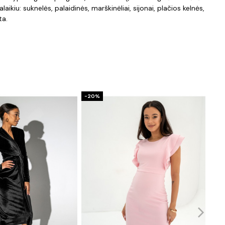
alaikiu: suknelės, palaidinės, marškinėliai, sijonai, plačios kelnės,
ta.
−20%
−20