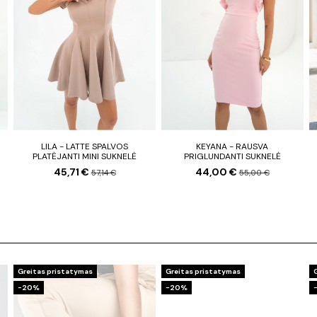
LILA - LATTE SPALVOS
KEYANA - RAUSVA
PLATĖJANTI MINI SUKNELĖ
PRIGLUNDANTI SUKNELĖ
45,71 €
44,00 €
57,14 €
55,00 €
Greitas pristatymas
Greitas pristatymas
−20%
−20%