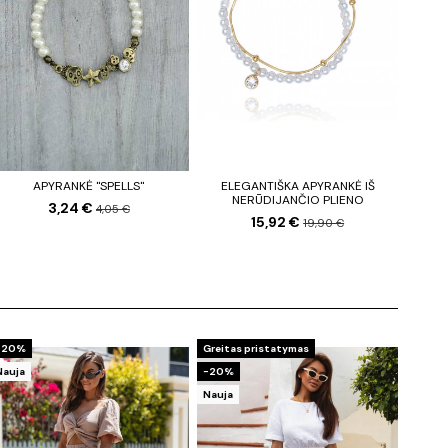
APYRANKĖ "SPELLS"
ELEGANTIŠKA APYRANKĖ IŠ
NERŪDIJANČIO PLIENO
3,24 €
4,05 €
15,92 €
19,90 €
−20%
Greitas pristatymas
Nauja
−20%
Nauja