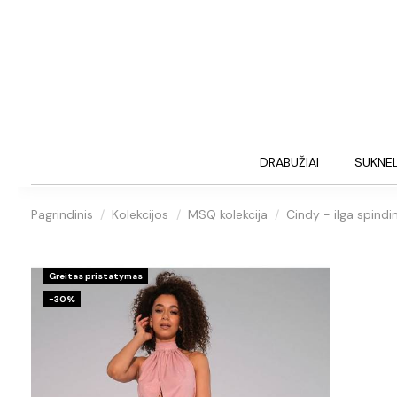
DRABUŽIAI
SUKNE
Pagrindinis
Kolekcijos
MSQ kolekcija
Cindy - ilga spindi
Greitas pristatymas
−30%