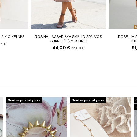
LAIKIO KELNĖS
ROSINA - VASARIŠKA SMĖLIO SPALVOS
ROSE - MI
SUKNELĖ IŠ MUSLINO
JU
06 €
44,00 €
91
55,00 €
Greitas pristatymas
Greitas pristatymas