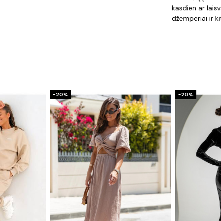
kasdien ar laisv
džemperiai ir ki
−20%
−20%