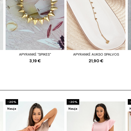
APYRANKĖ "SPIKES"
APYRANKĖ AUKSO SPALVOS
3,19 €
21,90 €
−20%
−20%
Nauja
Nauja