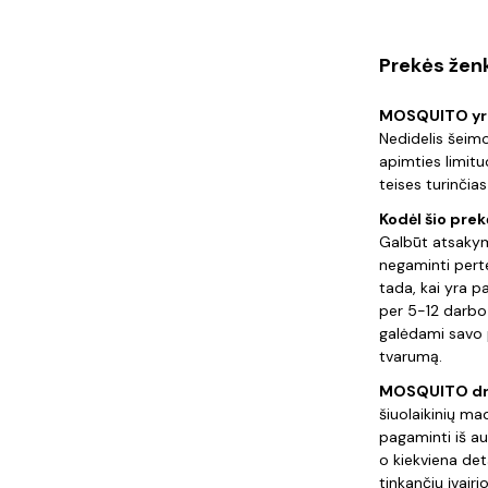
Prekės že
MOSQUITO yra 
Nedidelis šeimo
apimties limituo
teises turinčia
Kodėl šio pre
Galbūt atsakym
negaminti pert
tada, kai yra p
per 5-12 darbo 
galėdami savo p
tvarumą.
MOSQUITO drab
šiuolaikinių ma
pagaminti iš au
o kiekviena deta
tinkančių įvair