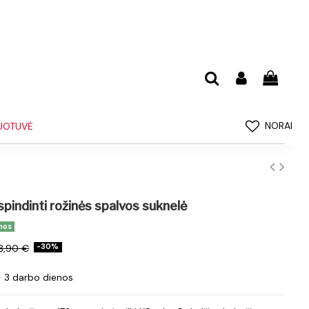
NORAI
UOTUVĖ
 spindinti rožinės spalvos suknelė
nos
3,90 €
-30%
- 3 darbo dienos