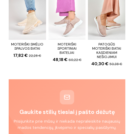
MOTERIŠKI SMĖLIO
MOTERIŠKI
PATOGŪS
SPALVOS BATAI
SPORTINIAI
MOTERIŠKI BATAI
BATELIAI
KASDIENIAM
17,82 €
22,28 €
NEŠIOJIMUI
48,18 €
60,22 €
40,30 €
50,38 €
Gaukite stilių tiesiai į pašto dėžutę
Prisijunkite prie mūsų ir niekada nepraleiskite naujausių
mados tendencijų, įkvėpimo ir specialių pasiūlymų.