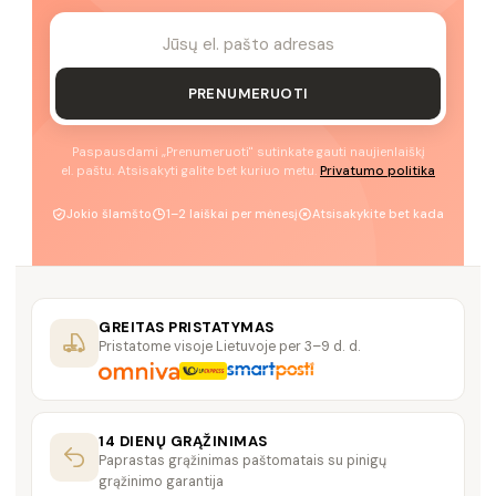
PRENUMERUOTI
Paspausdami „Prenumeruoti" sutinkate gauti naujienlaiškį
el. paštu. Atsisakyti galite bet kuriuo metu.
Privatumo politika
Jokio šlamšto
1–2 laiškai per mėnesį
Atsisakykite bet kada
GREITAS PRISTATYMAS
Pristatome visoje Lietuvoje per 3–9 d. d.
14 DIENŲ GRĄŽINIMAS
Paprastas grąžinimas paštomatais su pinigų
grąžinimo garantija