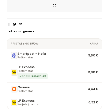
laikrodis
geneva
PRISTATYMO BŪDAI
KAINA
Smartpost – Itella
3,80 €
Paštomatas
LP Express
Paštomatas
3,80 €
POPULIARIAUSIAS
Omniva
4,44 €
Paštomatas
LP Express
6,92 €
Kurjeris į namus