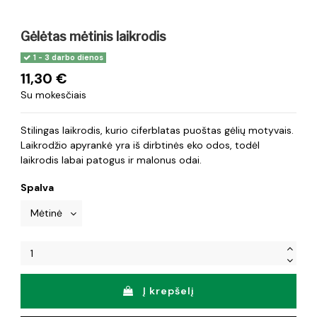
Gėlėtas mėtinis laikrodis
1 - 3 darbo dienos
11,30 €
Su mokesčiais
Stilingas laikrodis, kurio ciferblatas puoštas gėlių motyvais.
Laikrodžio apyrankė yra iš dirbtinės eko odos, todėl
laikrodis labai patogus ir malonus odai.
Spalva
Į krepšelį