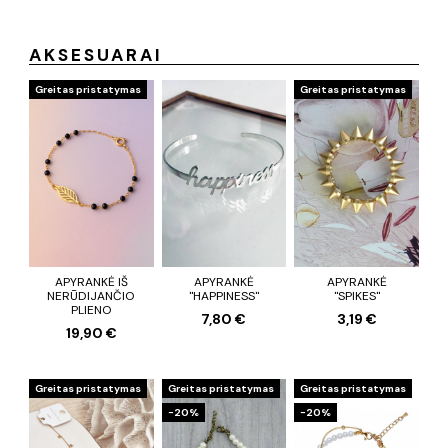
AKSESUARAI
Greitas pristatymas
Greitas pristatymas
APYRANKĖ IŠ
APYRANKĖ
APYRANKĖ
NERŪDIJANČIO
"HAPPINESS"
"SPIKES"
PLIENO
7,80 €
3,19 €
19,90 €
Greitas pristatymas
Greitas pristatymas
Greitas pristatymas
−20%
−20%