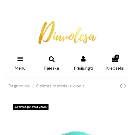
0
Menu
Paieška
Prisijungti
Krepšelis
Pagrindinis
Gėlėtas mėtinis laikrodis
Greitas pristatymas