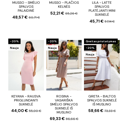
MUSSO - SMĖLIO
MUSSO - PLAČIOS
LILA - LATTE
SPALVOS
KELNĖS
SPALVOS
PALAIDINĖ
PLATĖJANTI MINI
52,21 €
65,26 €
SUKNELĖ
48,57 €
60,71 €
45,71 €
57,14 €
−20%
−20%
Greitas pristatymas
Nauja
Nauja
−20%
Nauja
KEYANA - RAUSVA
ROSINA -
GRETA - BALTOS
PRIGLUNDANTI
VASARIŠKA
SPALVOS SUKNELĖ
SUKNELĖ
SMĖLIO SPALVOS
IŠ MUSLINO
SUKNELĖ IŠ
44,00 €
58,66 €
55,00 €
73,33 €
MUSLINO
69,33 €
86,66 €