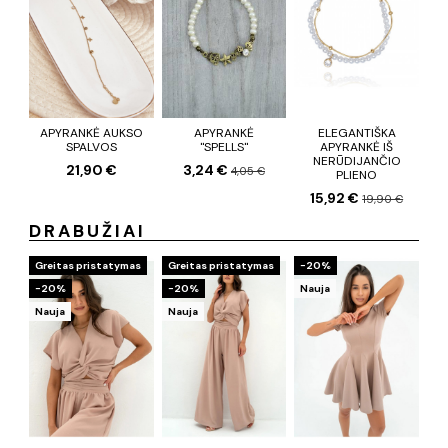
APYRANKĖ AUKSO
APYRANKĖ
ELEGANTIŠKA
SPALVOS
"SPELLS"
APYRANKĖ IŠ
NERŪDIJANČIO
21,90 €
3,24 €
4,05 €
PLIENO
15,92 €
19,90 €
DRABUŽIAI
Greitas pristatymas
Greitas pristatymas
−20%
−20%
−20%
Nauja
Nauja
Nauja