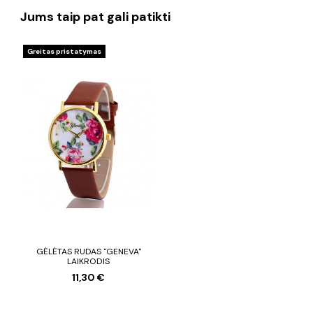
Jums taip pat gali patikti
Greitas pristatymas
GĖLĖTAS RUDAS "GENEVA"
LAIKRODIS
11,30 €