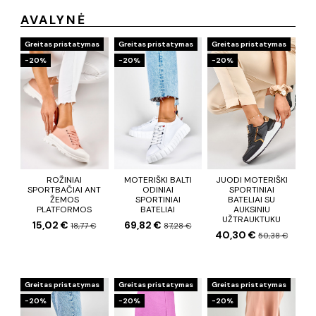
AVALYNĖ
Greitas pristatymas
Greitas pristatymas
Greitas pristatymas
−20%
−20%
−20%
ROŽINIAI
MOTERIŠKI BALTI
JUODI MOTERIŠKI
SPORTBAČIAI ANT
ODINIAI
SPORTINIAI
ŽEMOS
SPORTINIAI
BATELIAI SU
PLATFORMOS
BATELIAI
AUKSINIU
UŽTRAUKTUKU
15,02 €
69,82 €
18,77 €
87,28 €
40,30 €
50,38 €
Greitas pristatymas
Greitas pristatymas
Greitas pristatymas
−20%
−20%
−20%