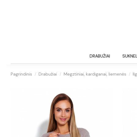
DRABUŽIAI
SUKNE
Pagrindinis
Drabužiai
Megztiniai, kardiganai, liemenės
Il