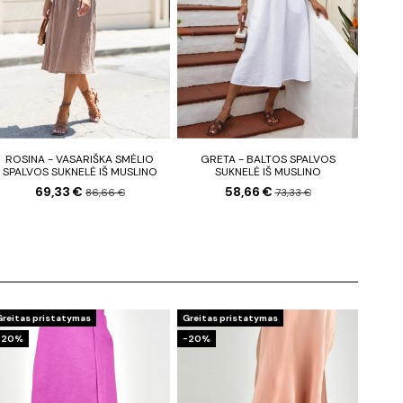
ROSINA - VASARIŠKA SMĖLIO
GRETA - BALTOS SPALVOS
SPALVOS SUKNELĖ IŠ MUSLINO
SUKNELĖ IŠ MUSLINO
69,33 €
58,66 €
86,66 €
73,33 €
Greitas pristatymas
Greitas pristatymas
−20%
−20%