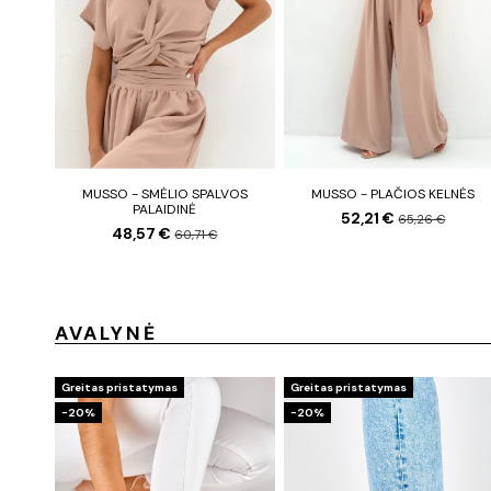
MUSSO - SMĖLIO SPALVOS
MUSSO - PLAČIOS KELNĖS
PALAIDINĖ
52,21 €
65,26 €
48,57 €
60,71 €
AVALYNĖ
Greitas pristatymas
Greitas pristatymas
−20%
−20%