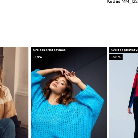
Kodas
MM_122
Greitas pristatymas
Greitas pristat
−30%
−50%