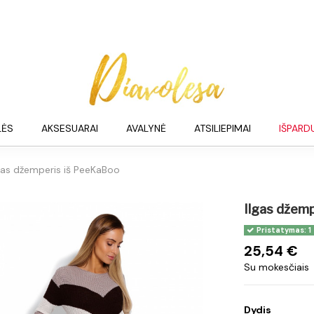
LĖS
AKSESUARAI
AVALYNĖ
ATSILIEPIMAI
IŠPARD
gas džemperis iš PeeKaBoo
Ilgas džem
Pristatymas: 1
25,54 €
Su mokesčiais
Dydis