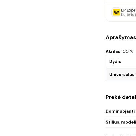
LP Expr
Kurjeris
Aprašyma
Akrilas
100 %
Dydis
Universalus
Prekė detal
Dominuojanti 
Stilius, model