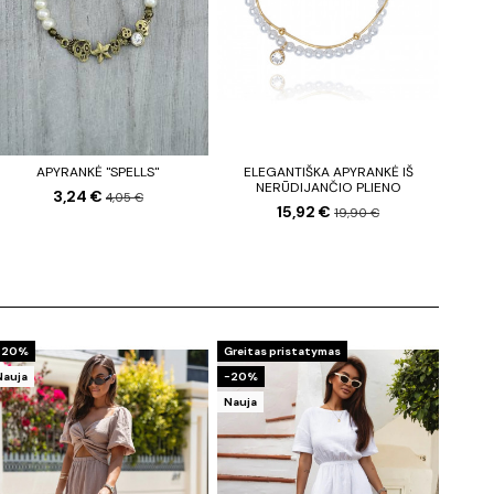
APYRANKĖ "SPELLS"
ELEGANTIŠKA APYRANKĖ IŠ
NERŪDIJANČIO PLIENO
3,24 €
4,05 €
15,92 €
19,90 €
−20%
Greitas pristatymas
Nauja
−20%
Nauja