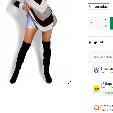
Universalus
PRISTATYMO
Smartpo
Paštoma
LP Expr
Paštoma
POPU
Omniv
Paštoma