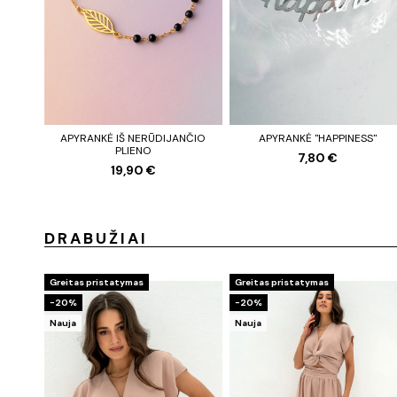
APYRANKĖ IŠ NERŪDIJANČIO
APYRANKĖ "HAPPINESS"
PLIENO
7,80 €
19,90 €
DRABUŽIAI
Greitas pristatymas
Greitas pristatymas
−20%
−20%
Nauja
Nauja