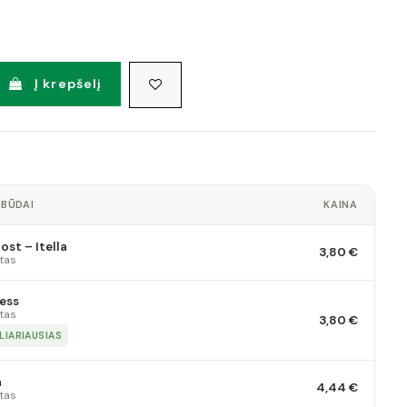
Į krepšelį
 BŪDAI
KAINA
st – Itella
3,80 €
tas
ess
tas
3,80 €
LIARIAUSIAS
a
4,44 €
tas