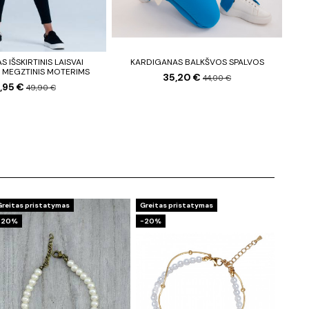
 IŠSKIRTINIS LAISVAI
KARDIGANAS BALKŠVOS SPALVOS
K
 MEGZTINIS MOTERIMS
35,20 €
44,00 €
,95 €
49,90 €
Greitas pristatymas
Greitas pristatymas
−20%
−20%