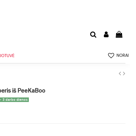
NORAI
UOTUVĖ
peris iš PeeKaBoo
 - 3 darbo dienos