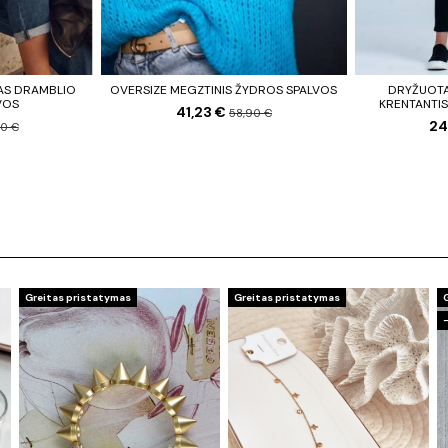
AS DRAMBLIO
OVERSIZE MEGZTINIS ŽYDROS SPALVOS
DRYŽUOTAS
VOS
KRENTANTIS
41,23 €
58,90 €
24
90 €
Greitas pristatymas
Greitas pristatymas