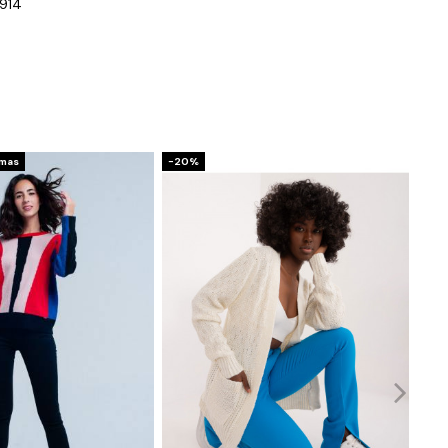
914
ymas
−20%
−20