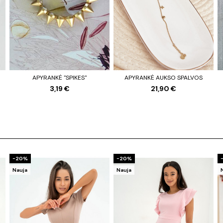
APYRANKĖ "SPIKES"
APYRANKĖ AUKSO SPALVOS
3,19 €
21,90 €
−20%
−20%
Nauja
Nauja