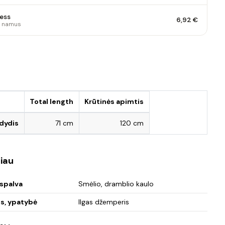
ess
6,92 €
 į namus
s
Total length
Krūtinės apimtis
 dydis
71 cm
120 cm
iau
spalva
Smėlio, dramblio kaulo
is, ypatybė
Ilgas džemperis