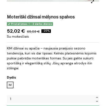
Moteriški džinsai mėlynos spalvos
Pristatymas: 1 - 3 darbo dienos
52,02 €
65,03 €
-20%
Su mokesčiais
KIM džinsai su apačia – naujausia praėjusio sezono
tendencija, kuri vis dar tęsiasi. Kelnės platesnėmis kojomis
puikiai pabrėžia moteriškas formas. Su jais galite sukurti
sportišką ir elegantišką stilių. Jūsų apranga atrodys itin
stilingai.
Dydis
M