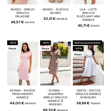
MUSSO - SMĖLIO
MUSSO - PLAČIOS
LILA - LATTE
SPALVOS
KELNĖS
SPALVOS
PALAIDINĖ
PLATĖJANTI MINI
52,21 €
65,26 €
SUKNELĖ
48,57 €
60,71 €
45,71 €
57,14 €
−20%
−20%
Greitas pristatymas
Nauja
Nauja
−20%
Nauja
KEYANA - RAUSVA
ROSINA -
GRETA - BALTOS
PRIGLUNDANTI
VASARIŠKA
SPALVOS SUKNELĖ
SUKNELĖ
SMĖLIO SPALVOS
IŠ MUSLINO
SUKNELĖ IŠ
44,00 €
58,66 €
55,00 €
73,33 €
MUSLINO
69,33 €
86,66 €