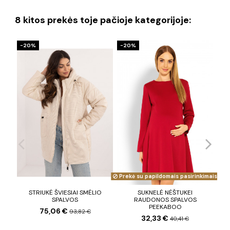
8 kitos prekės toje pačioje kategorijoje:
−20%
−20%
−2
Prekė su papildomais pasirinkimais
STRIUKĖ ŠVIESIAI SMĖLIO
SUKNELĖ NĖŠTUKEI
SPALVOS
RAUDONOS SPALVOS
PEEKABOO
75,06 €
93,82 €
32,33 €
40,41 €