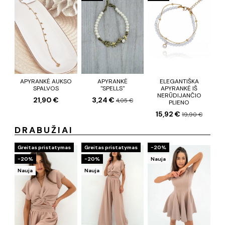
APYRANKĖ AUKSO
APYRANKĖ
ELEGANTIŠKA
SPALVOS
"SPELLS"
APYRANKĖ IŠ
NERŪDIJANČIO
21,90 €
3,24 €
4,05 €
PLIENO
15,92 €
19,90 €
DRABUŽIAI
Greitas pristatymas
Greitas pristatymas
−20%
−20%
−20%
Nauja
Nauja
Nauja