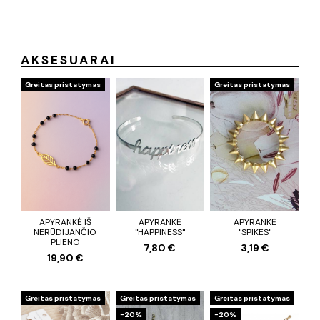
AKSESUARAI
Greitas pristatymas
Greitas pristatymas
APYRANKĖ IŠ
APYRANKĖ
APYRANKĖ
NERŪDIJANČIO
"HAPPINESS"
"SPIKES"
PLIENO
7,80 €
3,19 €
19,90 €
Greitas pristatymas
Greitas pristatymas
Greitas pristatymas
−20%
−20%