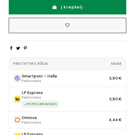
Į krepšelį
PRISTATYMO BŪDAI
KAINA
Smartpost – Itella
3,80 €
Paštomatas
LP Express
Paštomatas
3,80 €
POPULIARIAUSIAS
Omniva
4,44 €
Paštomatas
LP Express