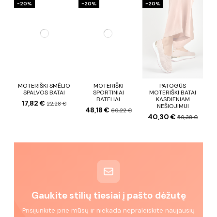
−20%
−20%
−20%
MOTERIŠKI SMĖLIO
MOTERIŠKI
PATOGŪS
SPALVOS BATAI
SPORTINIAI
MOTERIŠKI BATAI
BATELIAI
KASDIENIAM
17,82 €
22,28 €
NEŠIOJIMUI
48,18 €
60,22 €
40,30 €
50,38 €
Gaukite stilių tiesiai į pašto dėžutę
Prisijunkite prie mūsų ir niekada nepraleiskite naujausių