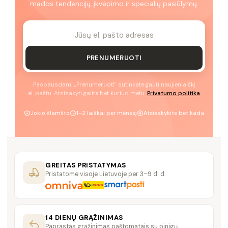
mados tendencijų, įkvėpimo ir specialių pasiūlymų.
PRENUMERUOTI
Paspausdami „Prenumeruoti" sutinkate gauti naujienlaiškį
el. paštu. Atsisakyti galite bet kuriuo metu.
Privatumo politika
Jokio šlamšto
1–2 laiškai per mėnesį
Atsisakykite bet kada
GREITAS PRISTATYMAS
Pristatome visoje Lietuvoje per 3–9 d. d.
14 DIENŲ GRĄŽINIMAS
Paprastas grąžinimas paštomatais su pinigų