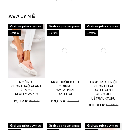
AVALYNĖ
Greitas pristatymas
Greitas pristatymas
Greitas pristatymas
−20%
−20%
−20%
ROŽINIAI
MOTERIŠKI BALTI
JUODI MOTERIŠKI
SPORTBAČIAI ANT
ODINIAI
SPORTINIAI
ŽEMOS
SPORTINIAI
BATELIAI SU
PLATFORMOS
BATELIAI
AUKSINIU
UŽTRAUKTUKU
15,02 €
69,82 €
18,77 €
87,28 €
40,30 €
50,38 €
Greitas pristatymas
Greitas pristatymas
Greitas pristatymas