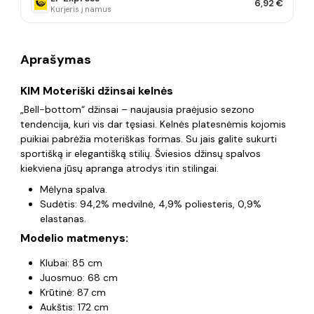
6,92 €
Kurjeris į namus
Aprašymas
KIM Moteriški džinsai kelnės
„Bell-bottom“ džinsai – naujausia praėjusio sezono
tendencija, kuri vis dar tęsiasi. Kelnės platesnėmis kojomis
puikiai pabrėžia moteriškas formas. Su jais galite sukurti
sportišką ir elegantišką stilių. Šviesios džinsų spalvos
kiekviena jūsų apranga atrodys itin stilingai.
Mėlyna spalva.
Sudėtis: 94,2% medvilnė, 4,9% poliesteris, 0,9%
elastanas.
Modelio matmenys:
Klubai: 85 cm
Juosmuo: 68 cm
Krūtinė: 87 cm
Aukštis: 172 cm