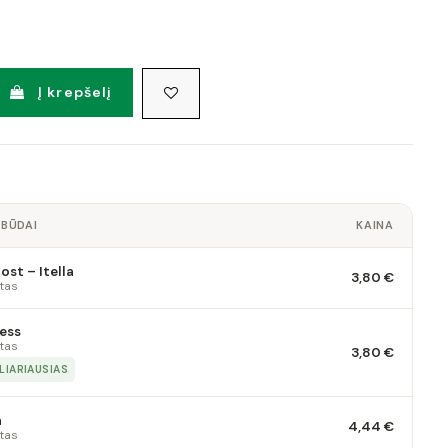
Į krepšelį
 BŪDAI
KAINA
st – Itella
3,80 €
tas
ess
tas
3,80 €
LIARIAUSIAS
a
4,44 €
tas