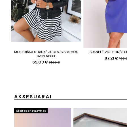
MOTERIŠKA STRIUKĖ JUODOS SPALVOS
SUKNELĖ VIOLETINĖS 
RAMI NESSI
87,21 €
109,
65,03 €
81,29 €
AKSESUARAI
Greitas pristatymas