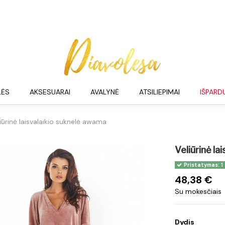
LĖS
AKSESUARAI
AVALYNĖ
ATSILIEPIMAI
IŠPARD
iūrinė laisvalaikio suknelė awama
Veliūrinė la
Pristatymas: 1
48,38 €
Su mokesčiais
Dydis