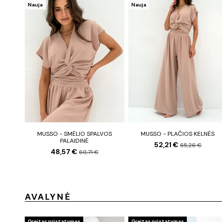
Nauja
Nauja
MUSSO - SMĖLIO SPALVOS
MUSSO - PLAČIOS KELNĖS
PALAIDINĖ
52,21 €
65,26 €
48,57 €
60,71 €
AVALYNĖ
Greitas pristatymas
Greitas pristatymas