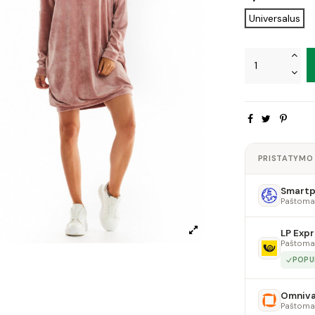
Universalus
PRISTATYMO
Smartpo
Paštoma
LP Expr
Paštoma
POPU
Omniv
Paštoma