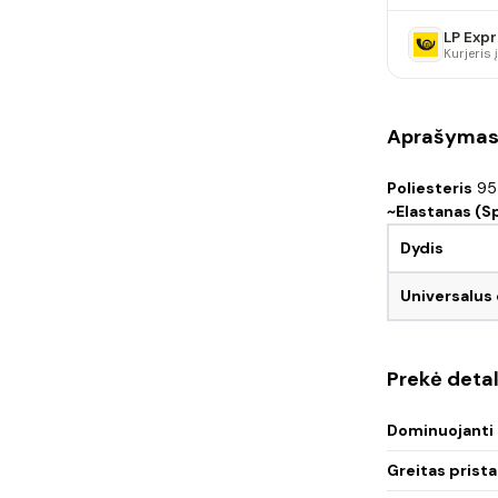
LP Expr
Kurjeris
Aprašyma
Poliesteris
95
~Elastanas (S
Dydis
Universalus
Prekė detal
Dominuojanti 
Greitas prist