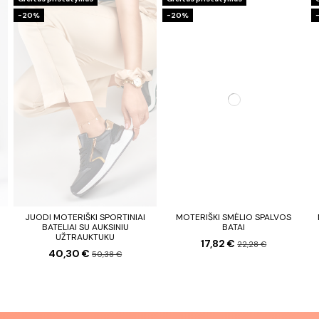
−20%
−20%
JUODI MOTERIŠKI SPORTINIAI
MOTERIŠKI SMĖLIO SPALVOS
BATELIAI SU AUKSINIU
BATAI
UŽTRAUKTUKU
17,82 €
22,28 €
40,30 €
50,38 €