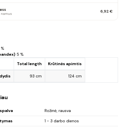
ess
6,92 €
 į namus
s
 %
pandex)
5 %
Total length
Krūtinės apimtis
 dydis
93 cm
124 cm
iau
spalva
Rožinė, rausva
atymas
1 - 3 darbo dienos