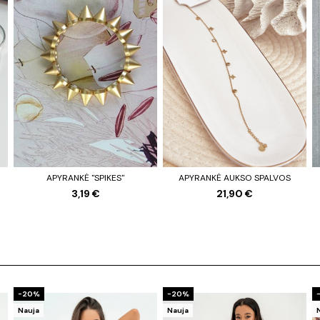
APYRANKĖ "SPIKES"
APYRANKĖ AUKSO SPALVOS
3,19 €
21,90 €
−20%
−20%
Nauja
Nauja