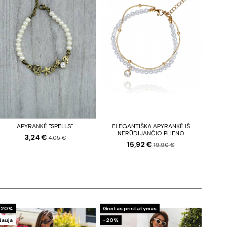
APYRANKĖ "SPELLS"
ELEGANTIŠKA APYRANKĖ IŠ
NERŪDIJANČIO PLIENO
3,24 €
4,05 €
15,92 €
19,90 €
−20%
Greitas pristatymas
Nauja
−20%