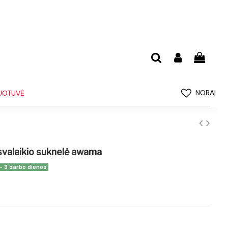
NORAI
UOTUVĖ
isvalaikio suknelė awama
 - 3 darbo dienos