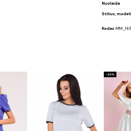
Nuolaida
Stilius, model
Kodas
MM_149
−20%