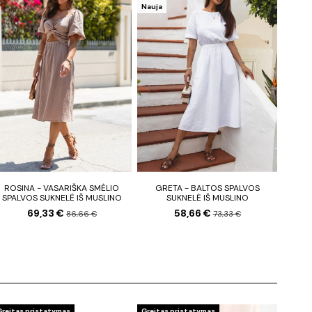
Nauja
ROSINA - VASARIŠKA SMĖLIO
GRETA - BALTOS SPALVOS
SPALVOS SUKNELĖ IŠ MUSLINO
SUKNELĖ IŠ MUSLINO
69,33 €
58,66 €
86,66 €
73,33 €
Greitas pristatymas
Greitas pristatymas