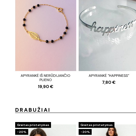
APYRANKĖ IŠ NERŪDIJANČIO
APYRANKĖ "HAPPINESS"
PLIENO
7,80 €
19,90 €
DRABUŽIAI
Greitas pristatymas
Greitas pristatymas
−20%
−20%