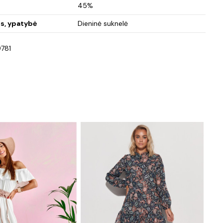
45%
is, ypatybė
Dieninė suknelė
781
−20