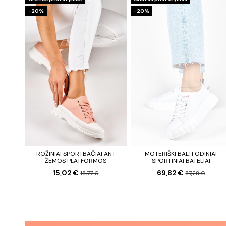
−20%
−20%
ROŽINIAI SPORTBAČIAI ANT
MOTERIŠKI BALTI ODINIAI
ŽEMOS PLATFORMOS
SPORTINIAI BATELIAI
15,02 €
69,82 €
18,77 €
87,28 €