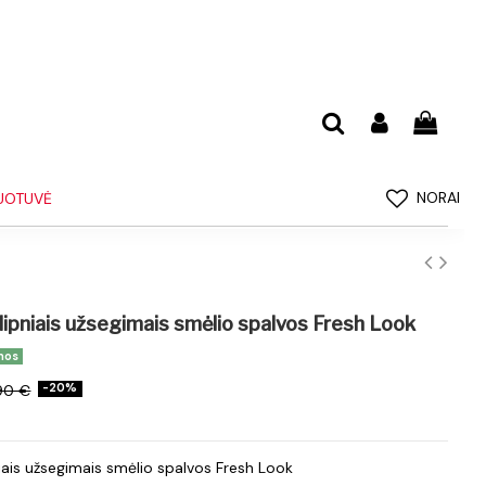
NORAI
UOTUVĖ
lipniais užsegimais smėlio spalvos Fresh Look
nos
90 €
-20%
iais užsegimais smėlio spalvos Fresh Look