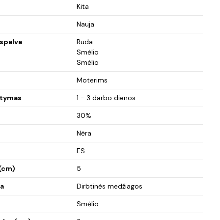
Kita
Nauja
spalva
Ruda
Smėlio
Smėlio
Moterims
atymas
1 - 3 darbo dienos
30%
Nėra
ES
 (cm)
5
a
Dirbtinės medžiagos
Smėlio