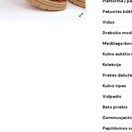
Platforma / p
Pakuotės būkl
Vidus
Drabužio mod
Medžiaga išor
Kulno aukštis 
Kolekcija
Prekės dėžutė
Kulno tipas
Vidpadis
Bato priekis
Dominuojantis
Papildomos s