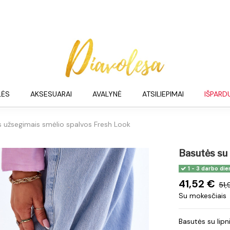
LĖS
AKSESUARAI
AVALYNĖ
ATSILIEPIMAI
IŠPARD
is užsegimais smėlio spalvos Fresh Look
Basutės su 
1 - 3 darbo die
41,52 €
51,
Su mokesčiais
Basutės su lipn