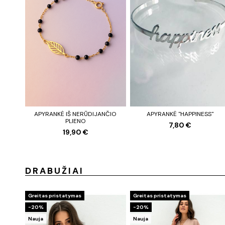
APYRANKĖ IŠ NERŪDIJANČIO
APYRANKĖ "HAPPINESS"
PLIENO
7,80 €
19,90 €
DRABUŽIAI
Greitas pristatymas
Greitas pristatymas
−20%
−20%
Nauja
Nauja