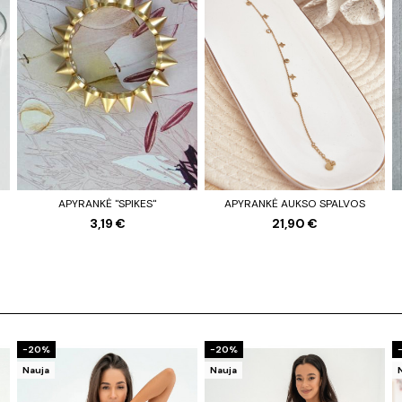
APYRANKĖ "SPIKES"
APYRANKĖ AUKSO SPALVOS
3,19 €
21,90 €
−20%
−20%
Nauja
Nauja