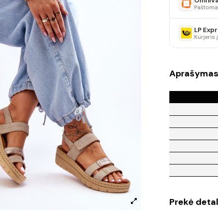
Omniv
Paštoma
LP Expr
Kurjeris
Aprašyma
Prekė detal