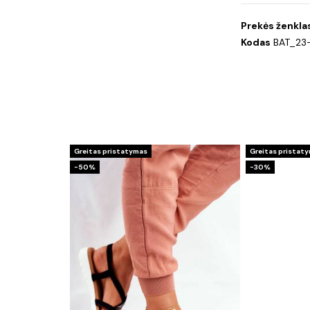
Prekės ženkla
Kodas
BAT_23
Greitas pristatymas
Greitas pristat
−50%
−30%