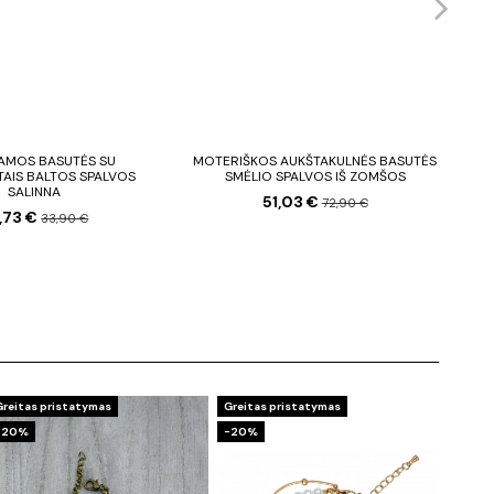
RIAMOS BASUTĖS SU
MOTERIŠKOS AUKŠTAKULNĖS BASUTĖS
M
AIS BALTOS SPALVOS
SMĖLIO SPALVOS IŠ ZOMŠOS
O
SALINNA
51,03 €
72,90 €
,73 €
33,90 €
Greitas pristatymas
Greitas pristatymas
−20%
−20%