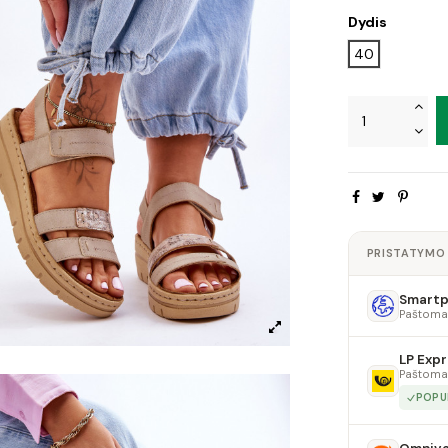
Dydis
40
PRISTATYMO
Smartpo
Paštoma
LP Expr
Paštoma
POPU