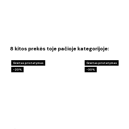
8 kitos prekės toje pačioje kategorijoje:
Greitas pristatymas
Greitas pristatymas
−20%
−30%