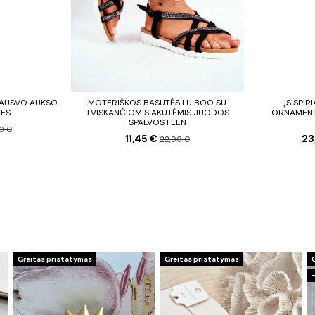
RAUSVO AUKSO
MOTERIŠKOS BASUTĖS LU BOO SU
ĮSISPI
IES
TVISKANČIOMIS AKUTĖMIS JUODOS
ORNAMENT
SPALVOS FEEN
0 €
11,45 €
23
22,90 €
Greitas pristatymas
Greitas pristatymas