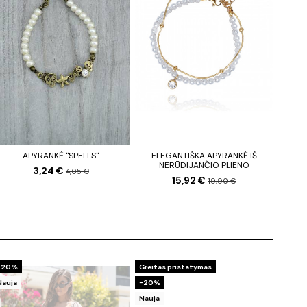
APYRANKĖ "SPELLS"
ELEGANTIŠKA APYRANKĖ IŠ
NERŪDIJANČIO PLIENO
3,24 €
4,05 €
15,92 €
19,90 €
−20%
Greitas pristatymas
Nauja
−20%
Nauja