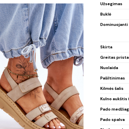
Užsegimas
Buklė
Dominuojanti 
Skirta
Greitas prist
Nuolaida
Pašiltinimas
Kilmės šalis
Kulno aukštis
Pado medžiag
Pado spalva