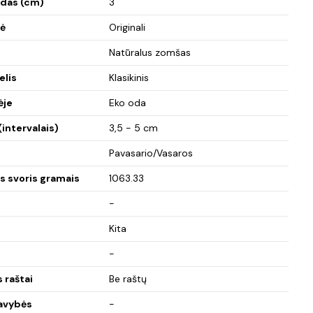
adas (cm)
3
ė
Originali
Natūralus zomšas
elis
Klasikinis
ėje
Eko oda
(intervalais)
3,5 - 5 cm
Pavasario/Vasaros
s svoris gramais
1063.33
-
Kita
-
 raštai
Be raštų
avybės
-