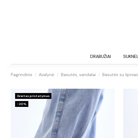
DRABUŽIAI
SUKNE
Pagrindinis
Avalynė
Basutės, sandalai
Basutės su lipnia
Greitas pristatymas
−20%