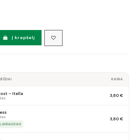
Į krepšelį
 BŪDAI
KAINA
st – Itella
3,80 €
tas
ess
tas
3,80 €
LIARIAUSIAS