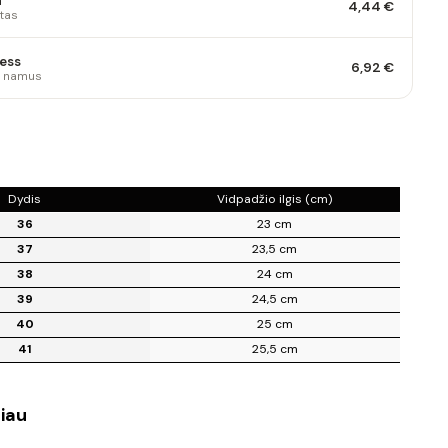
a
4,44 €
tas
ess
6,92 €
 į namus
s
Dydis
Vidpadžio ilgis (cm)
36
23 cm
37
23,5 cm
38
24 cm
39
24,5 cm
40
25 cm
41
25,5 cm
iau