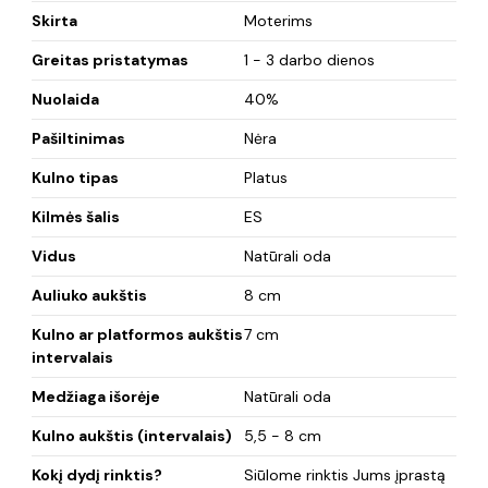
Skirta
Moterims
Greitas pristatymas
1 - 3 darbo dienos
Nuolaida
40%
Pašiltinimas
Nėra
Kulno tipas
Platus
Kilmės šalis
ES
Vidus
Natūrali oda
Auliuko aukštis
8 cm
Kulno ar platformos aukštis
7 cm
intervalais
Medžiaga išorėje
Natūrali oda
Kulno aukštis (intervalais)
5,5 - 8 cm
Kokį dydį rinktis?
Siūlome rinktis Jums įprastą