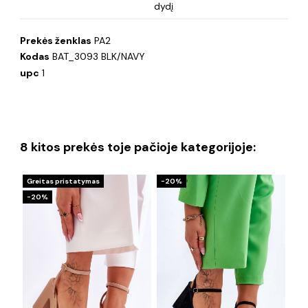
dydį
Prekės ženklas
PA2
Kodas
BAT_3093 BLK/NAVY
upc
1
8 kitos prekės toje pačioje kategorijoje:
Greitas pristatymas
−20%
Gre
−20%
−3