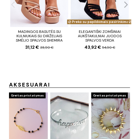
Prekė su papildomais pasirinkimais
Prek
MADINGOS BASUTĖS SU
ELEGANTIŠKI ZOMŠINIAI
KULNIUKAIS SU DIRŽELIAIS
AUKŠTAKULNIAI JUODOS
GR
SMĖLIO SPALVOS SHEMIRA
SPALVOS VERDA
31,12 €
43,92 €
38,90 €
54,90 €
AKSESUARAI
Greitas pristatymas
Greitas pristatymas