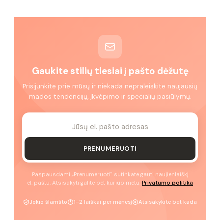
Gaukite stilių tiesiai į pašto dėžutę
Prisijunkite prie mūsų ir niekada nepraleiskite naujausių
mados tendencijų, įkvėpimo ir specialių pasiūlymų.
PRENUMERUOTI
Paspausdami „Prenumeruoti" sutinkate gauti naujienlaiškį
el. paštu. Atsisakyti galite bet kuriuo metu.
Privatumo politika
Jokio šlamšto
1–2 laiškai per mėnesį
Atsisakykite bet kada