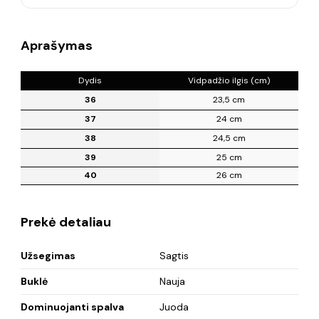
Aprašymas
Dydis
Vidpadžio ilgis (cm)
36
23,5 cm
37
24 cm
38
24,5 cm
39
25 cm
40
26 cm
Prekė detaliau
Užsegimas
Sagtis
Buklė
Nauja
Dominuojanti spalva
Juoda