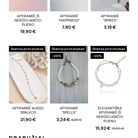
APYRANKĖ IŠ
APYRANKĖ
APYRANKĖ
NERŪDIJANČIO
"HAPPINESS"
"SPIKES"
PLIENO
7,80 €
3,19 €
19,90 €
Greitas pristatymas
Greitas pristatymas
Greitas pristatymas
−20%
−20%
APYRANKĖ AUKSO
APYRANKĖ
ELEGANTIŠKA
SPALVOS
"SPELLS"
APYRANKĖ IŠ
NERŪDIJANČIO
21,90 €
3,24 €
4,05 €
PLIENO
15,92 €
19,90 €