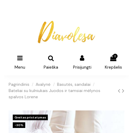
0
Menu
Paieška
Prisijungti
Krepšelis
Pagrindinis
Avalynė
Basutės, sandalai
Bateliai su kulniukais Juodos ir tamsiai mėlynos
spalvos Lorene
Greitas pristatymas
−30%