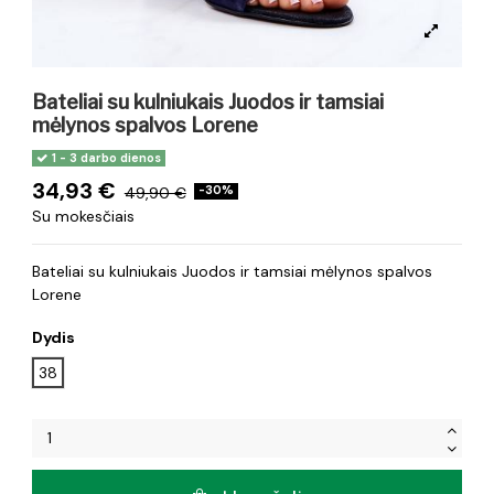
Bateliai su kulniukais Juodos ir tamsiai
mėlynos spalvos Lorene
1 - 3 darbo dienos
34,93 €
49,90 €
-30%
Su mokesčiais
Bateliai su kulniukais Juodos ir tamsiai mėlynos spalvos
Lorene
Dydis
38