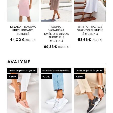
KEYANA - RAUSVA
ROSINA -
GRETA - BALTOS
PRIGLUNDANTI
VASARIŠKA
SPALVOS SUKNELĖ
SUKNELĖ
SMĖLIO SPALVOS
IŠ MUSLINO
SUKNELĖ IŠ
44,00 €
58,66 €
55,00 €
73,33 €
MUSLINO
69,33 €
86,66 €
AVALYNĖ
Greitas pristatymas
Greitas pristatymas
Greitas pristatymas
−20%
−20%
−20%