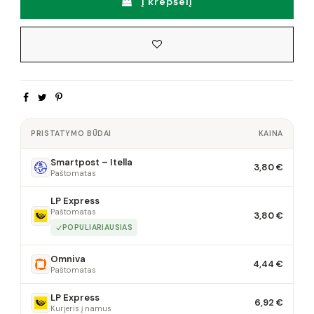
Į krepšelį
PRISTATYMO BŪDAI
KAINA
Smartpost – Itella
3,80 €
Paštomatas
LP Express
Paštomatas
3,80 €
POPULIARIAUSIAS
Omniva
4,44 €
Paštomatas
LP Express
6,92 €
Kurjeris į namus