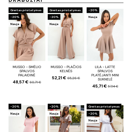
DRABUŽIAI
Greitas pristatymas
Greitas pristatymas
−20%
−20%
−20%
Nauja
Nauja
Nauja
MUSSO - SMĖLIO
MUSSO - PLAČIOS
LILA - LATTE
SPALVOS
KELNĖS
SPALVOS
PALAIDINĖ
PLATĖJANTI MINI
52,21 €
65,26 €
SUKNELĖ
48,57 €
60,71 €
45,71 €
57,14 €
−20%
−20%
Greitas pristatymas
Nauja
Nauja
−20%
Nauja