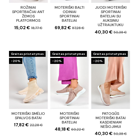
ROŽINIAI
MOTERIŠKI BALTI
JUODI MOTERIŠKI
SPORTBAČIAI ANT
ODINIAI
SPORTINIAI
ŽEMOS
SPORTINIAI
BATELIAI SU
PLATFORMOS
BATELIAI
AUKSINIU
UŽTRAUKTUKU
15,02 €
69,82 €
18,77 €
87,28 €
40,30 €
50,38 €
Greitas pristatymas
Greitas pristatymas
Greitas pristatymas
−20%
−20%
−20%
MOTERIŠKI SMĖLIO
MOTERIŠKI
PATOGŪS
SPALVOS BATAI
SPORTINIAI
MOTERIŠKI BATAI
BATELIAI
KASDIENIAM
17,82 €
22,28 €
NEŠIOJIMUI
48,18 €
60,22 €
40,30 €
50,38 €