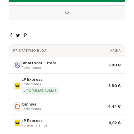
PRISTATYMO BŪDAI
KAINA
Smartpost – Itella
3,80 €
Paštomatas
LP Express
Paštomatas
3,80 €
POPULIARIAUSIAS
Omniva
4,44 €
Paštomatas
LP Express
6,92 €
Kurjeris į namus