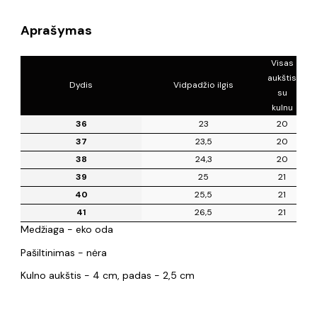
Aprašymas
Visas
aukštis
Dydis
Vidpadžio ilgis
su
kulnu
36
23
20
37
23,5
20
38
24,3
20
39
25
21
40
25,5
21
41
26,5
21
Medžiaga - eko oda
Pašiltinimas - nėra
Kulno aukštis - 4 cm, padas - 2,5 cm