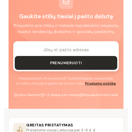
Gaukite stilių tiesiai į pašto dėžutę
Prisijunkite prie mūsų ir niekada nepraleiskite naujausių
mados tendencijų, įkvėpimo ir specialių pasiūlymų.
PRENUMERUOTI
Paspausdami „Prenumeruoti" sutinkate gauti naujienlaiškį
el. paštu. Atsisakyti galite bet kuriuo metu.
Privatumo politika
Jokio šlamšto
1–2 laiškai per mėnesį
Atsisakykite bet kada
GREITAS PRISTATYMAS
Pristatome visoje Lietuvoje per 3–9 d. d.