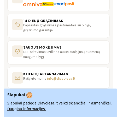
14 DIENŲ GRĄŽINIMAS
Paprastas grąžinimas paštomatais su pinigų
grąžinimo garantija
SAUGUS MOKĖJIMAS
SSL šifravimas užtikrina aukščiausią jūsų duomenų
saugumo lygį
KLIENTŲ APTARNAVIMAS
Rašykite mums
info@diavolesa.lt
Slapukai
Slapukai padeda Diavolesa.lt veikti sklandžiai ir asmeniškai.
Daugiau informacijos.