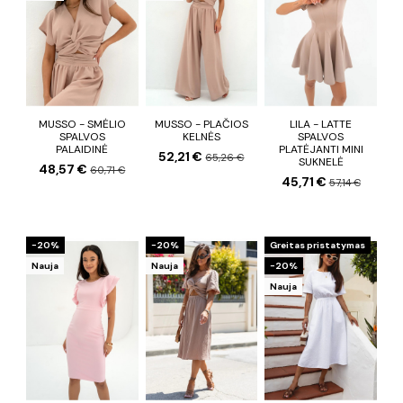
MUSSO - SMĖLIO
MUSSO - PLAČIOS
LILA - LATTE
SPALVOS
KELNĖS
SPALVOS
PALAIDINĖ
PLATĖJANTI MINI
52,21 €
65,26 €
SUKNELĖ
48,57 €
60,71 €
45,71 €
57,14 €
−20%
−20%
Greitas pristatymas
Nauja
Nauja
−20%
Nauja