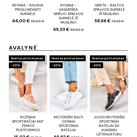
KEYANA - RAUSVA
ROSINA -
GRETA - BALTOS
PRIGLUNDANTI
VASARIŠKA
SPALVOS SUKNELĖ
SUKNELĖ
SMĖLIO SPALVOS
IŠ MUSLINO
SUKNELĖ IŠ
44,00 €
58,66 €
55,00 €
73,33 €
MUSLINO
69,33 €
86,66 €
AVALYNĖ
Greitas pristatymas
Greitas pristatymas
Greitas pristatymas
−20%
−20%
−20%
ROŽINIAI
MOTERIŠKI BALTI
JUODI MOTERIŠKI
SPORTBAČIAI ANT
ODINIAI
SPORTINIAI
ŽEMOS
SPORTINIAI
BATELIAI SU
PLATFORMOS
BATELIAI
AUKSINIU
UŽTRAUKTUKU
15,02 €
69,82 €