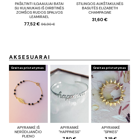
PAŠILTINTI ILGAAULIAI BATAI
STILINGOS AUKŠTAKULNĖS
Š
SU KULNIUKAIS IŠ DIRBTINĖS
BASUTĖS ELIZABETH
K
ZOMŠOS RUDOS SPALVOS
CHAMPAGNE
LEAMIRAEL
31,60 €
77,52 €
96,90 €
AKSESUARAI
Greitas pristatymas
Greitas pristatymas
APYRANKĖ IŠ
APYRANKĖ
APYRANKĖ
NERŪDIJANČIO
"HAPPINESS"
"SPIKES"
PLIENO
7,80 €
3,19 €