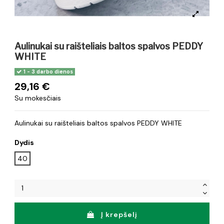
Aulinukai su raišteliais baltos spalvos PEDDY
WHITE
1 - 3 darbo dienos
29,16 €
Su mokesčiais
Aulinukai su raišteliais baltos spalvos PEDDY WHITE
Dydis
40
Į krepšelį