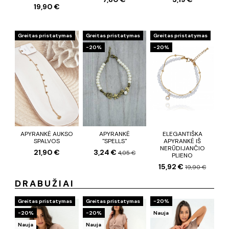
19,90 €
Greitas pristatymas
Greitas pristatymas
Greitas pristatymas
−20%
−20%
APYRANKĖ AUKSO
APYRANKĖ
ELEGANTIŠKA
SPALVOS
"SPELLS"
APYRANKĖ IŠ
NERŪDIJANČIO
21,90 €
3,24 €
4,05 €
PLIENO
15,92 €
19,90 €
DRABUŽIAI
Greitas pristatymas
Greitas pristatymas
−20%
−20%
−20%
Nauja
Nauja
Nauja