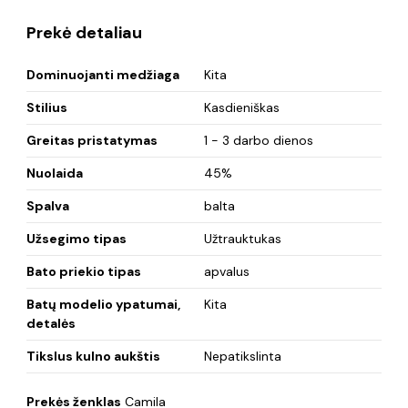
Prekė detaliau
Dominuojanti medžiaga
Kita
Stilius
Kasdieniškas
Greitas pristatymas
1 - 3 darbo dienos
Nuolaida
45%
Spalva
balta
Užsegimo tipas
Užtrauktukas
Bato priekio tipas
apvalus
Batų modelio ypatumai,
Kita
detalės
Tikslus kulno aukštis
Nepatikslinta
Prekės ženklas
Camila