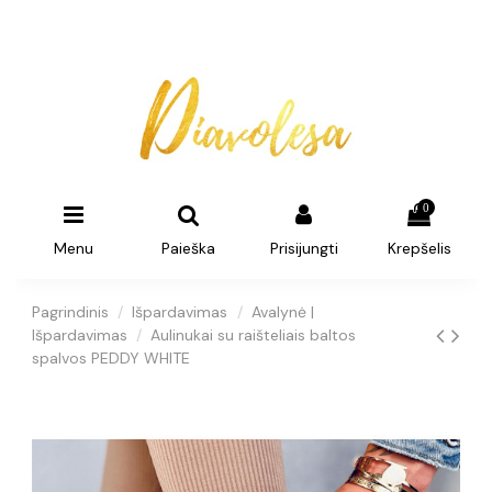
0
Menu
Paieška
Prisijungti
Krepšelis
Pagrindinis
Išpardavimas
Avalynė |
Išpardavimas
Aulinukai su raišteliais baltos
spalvos PEDDY WHITE