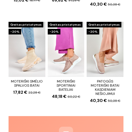
18,77 €
87,28 €
40,30 €
50,38 €
Greitas pristatymas
Greitas pristatymas
Greitas pristatymas
−20%
−20%
−20%
MOTERIŠKI SMĖLIO
MOTERIŠKI
PATOGŪS
SPALVOS BATAI
SPORTINIAI
MOTERIŠKI BATAI
BATELIAI
KASDIENIAM
17,82 €
22,28 €
NEŠIOJIMUI
48,18 €
60,22 €
40,30 €
50,38 €