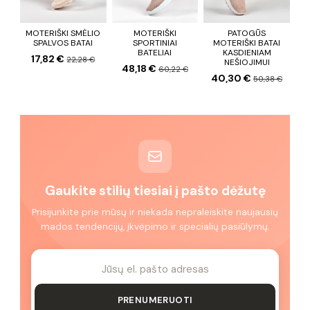
MOTERIŠKI SMĖLIO
MOTERIŠKI
PATOGŪS
SPALVOS BATAI
SPORTINIAI
MOTERIŠKI BATAI
BATELIAI
KASDIENIAM
17,82 €
22,28 €
NEŠIOJIMUI
48,18 €
60,22 €
40,30 €
50,38 €
Gaukite stilių tiesiai į pašto dėžutę
Prisijunkite prie mūsų ir niekada nepraleiskite naujausių
mados tendencijų, įkvėpimo ir specialių pasiūlymų.
PRENUMERUOTI