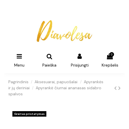
0
Menu
Paieška
Prisijungti
Krepšelis
Pagrindinis
Aksesuarai, papuošalai
Apyrankės
ir jų deriniai
Apyrankė čiurnai ananasas sidabro
spalvos
Greitas pristatymas