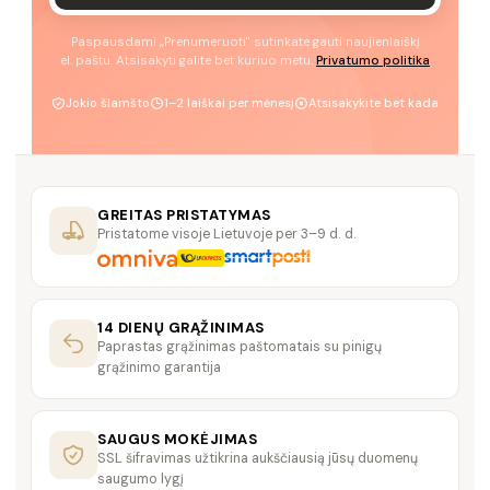
Paspausdami „Prenumeruoti" sutinkate gauti naujienlaiškį
el. paštu. Atsisakyti galite bet kuriuo metu.
Privatumo politika
Jokio šlamšto
1–2 laiškai per mėnesį
Atsisakykite bet kada
GREITAS PRISTATYMAS
Pristatome visoje Lietuvoje per 3–9 d. d.
14 DIENŲ GRĄŽINIMAS
Paprastas grąžinimas paštomatais su pinigų
grąžinimo garantija
SAUGUS MOKĖJIMAS
SSL šifravimas užtikrina aukščiausią jūsų duomenų
saugumo lygį