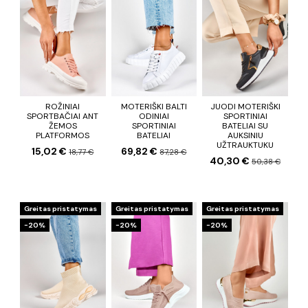
ROŽINIAI
MOTERIŠKI BALTI
JUODI MOTERIŠKI
SPORTBAČIAI ANT
ODINIAI
SPORTINIAI
ŽEMOS
SPORTINIAI
BATELIAI SU
PLATFORMOS
BATELIAI
AUKSINIU
UŽTRAUKTUKU
15,02 €
69,82 €
18,77 €
87,28 €
40,30 €
50,38 €
Greitas pristatymas
Greitas pristatymas
Greitas pristatymas
−20%
−20%
−20%