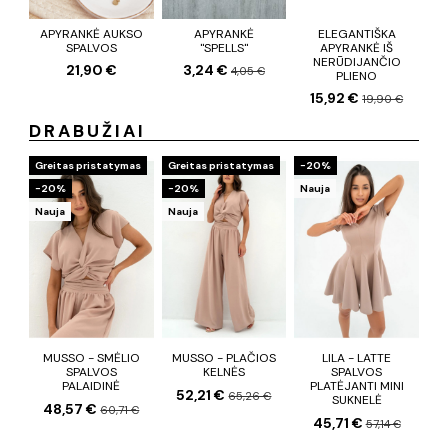
APYRANKĖ AUKSO
APYRANKĖ
ELEGANTIŠKA
SPALVOS
"SPELLS"
APYRANKĖ IŠ
NERŪDIJANČIO
21,90 €
3,24 €
4,05 €
PLIENO
15,92 €
19,90 €
DRABUŽIAI
Greitas pristatymas
Greitas pristatymas
−20%
−20%
−20%
Nauja
Nauja
Nauja
MUSSO - SMĖLIO
MUSSO - PLAČIOS
LILA - LATTE
SPALVOS
KELNĖS
SPALVOS
PALAIDINĖ
PLATĖJANTI MINI
52,21 €
65,26 €
SUKNELĖ
48,57 €
60,71 €
45,71 €
57,14 €