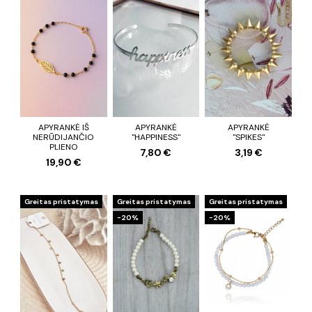
APYRANKĖ IŠ
APYRANKĖ
APYRANKĖ
NERŪDIJANČIO
"HAPPINESS"
"SPIKES"
PLIENO
7,80 €
3,19 €
19,90 €
Greitas pristatymas
Greitas pristatymas
Greitas pristatymas
−20%
−20%