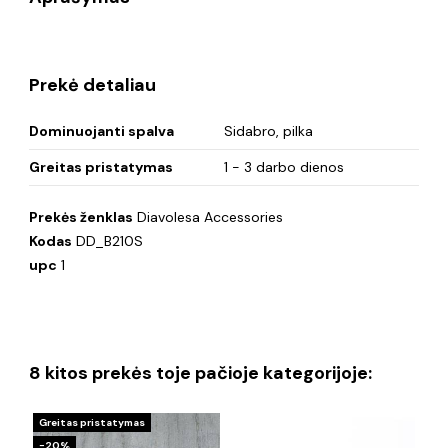
Prekė detaliau
Dominuojanti spalva
Sidabro, pilka
Greitas pristatymas
1 - 3 darbo dienos
Prekės ženklas
Diavolesa Accessories
Kodas
DD_B210S
upc
1
8 kitos prekės toje pačioje kategorijoje:
Greitas pristatymas
Gre
−20%
−2