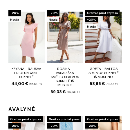
−20%
−20%
Greitas pristatymas
Nauja
Nauja
−20%
Nauja
KEYANA - RAUSVA
ROSINA -
GRETA - BALTOS
PRIGLUNDANTI
VASARIŠKA
SPALVOS SUKNELĖ
SUKNELĖ
SMĖLIO SPALVOS
IŠ MUSLINO
SUKNELĖ IŠ
44,00 €
58,66 €
55,00 €
73,33 €
MUSLINO
69,33 €
86,66 €
AVALYNĖ
Greitas pristatymas
Greitas pristatymas
Greitas pristatymas
−20%
−20%
−20%