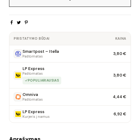
PRISTATYMO BŪDAI
KAINA
Smartpost – Itella
3,80 €
Paštomatas
LP Express
Paštomatas
3,80 €
POPULIARIAUSIAS
Omniva
4,44 €
Paštomatas
LP Express
6,92 €
Kurjeris į namus
Aprašymas