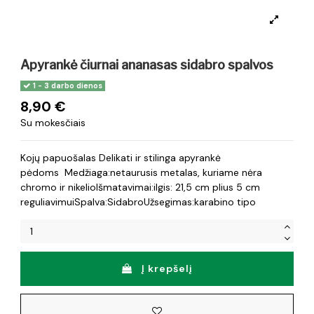
Apyrankė čiurnai ananasas sidabro spalvos
1 - 3 darbo dienos
8,90 €
Su mokesčiais
Kojų papuošalas Delikati ir stilinga apyrankė
pėdoms Medžiaga:netaurusis metalas, kuriame nėra
chromo ir nikelioIšmatavimai:ilgis: 21,5 cm plius 5 cm
reguliavimuiSpalva:SidabroUžsegimas:karabino tipo
Į krepšelį